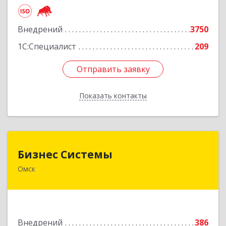
Подробнее
Внедрений
3750
1С:Специалист
209
Отправить заявку
Отправить заявку
Показать контакты
Назад
Бизнес Системы
Бизнес Системы
Омск
644024, Омская обл, Омск г, Т.К.Щербанева ул,
дом № 35, оф.703
Подробнее
Внедрений
386