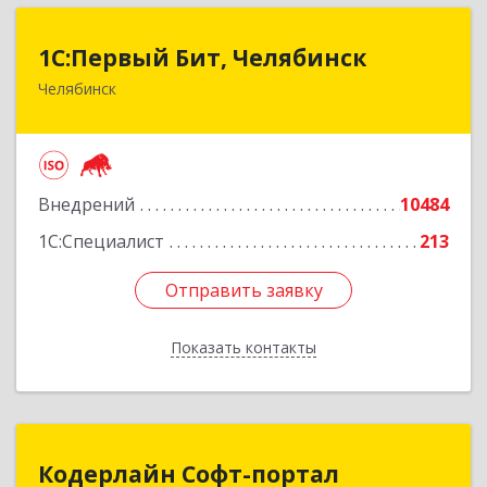
1С:Первый Бит, Челябинск
1С:Первый Бит, Челябинск
Челябинск
454084, Челябинская обл, Челябинск г,
Каслинская ул, дом № 77, оф.109
Подробнее
Внедрений
10484
1С:Специалист
213
Отправить заявку
Отправить заявку
Показать контакты
Назад
Кодерлайн Софт-портал
Кодерлайн Софт-портал