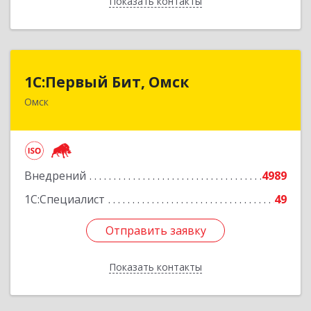
Показать контакты
Назад
1С:Первый Бит, Омск
1С:Первый Бит, Омск
Омск
644099, Омская обл, Омск г, Гагарина ул, дом №
14, оф.208
Подробнее
Внедрений
4989
1С:Специалист
49
Отправить заявку
Отправить заявку
Показать контакты
Назад