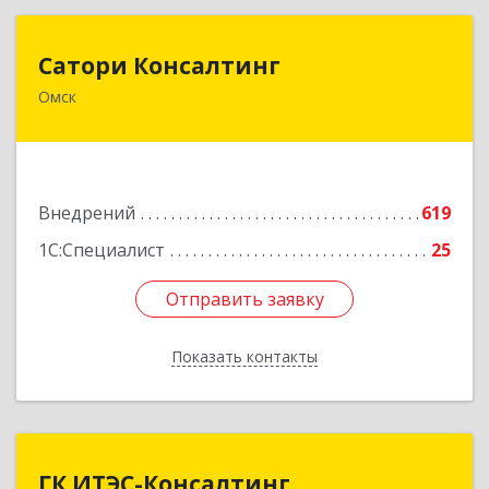
Сатори Консалтинг
Сатори Консалтинг
Омск
644070, Омская обл, Омск г, Лермонтова ул,
дом № 63, оф.505
Подробнее
Внедрений
619
1С:Специалист
25
Отправить заявку
Отправить заявку
Показать контакты
Назад
ГК ИТЭС-Консалтинг
ГК ИТЭС-Консалтинг