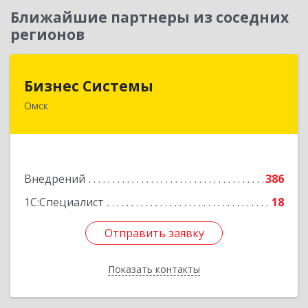
Ближайшие партнеры из соседних
регионов
Бизнес Системы
Бизнес Системы
Омск
644024, Омская обл, Омск г, Т.К.Щербанева ул,
дом № 35, оф.703
Подробнее
Внедрений
386
1С:Специалист
18
Отправить заявку
Отправить заявку
Показать контакты
Назад