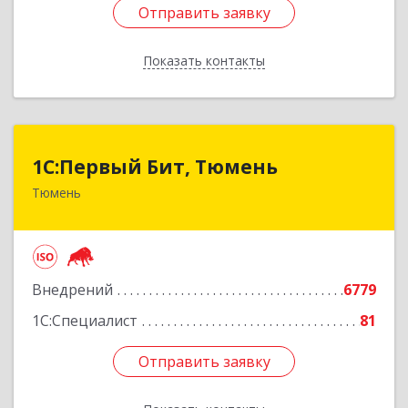
Отправить заявку
Отправить заявку
Показать контакты
Назад
1С:Первый Бит, Тюмень
1С:Первый Бит, Тюмень
Тюмень
625000, Тюменская обл, Тюмень г, Республики
ул, дом № 61, оф.712
Подробнее
Внедрений
6779
1С:Специалист
81
Отправить заявку
Отправить заявку