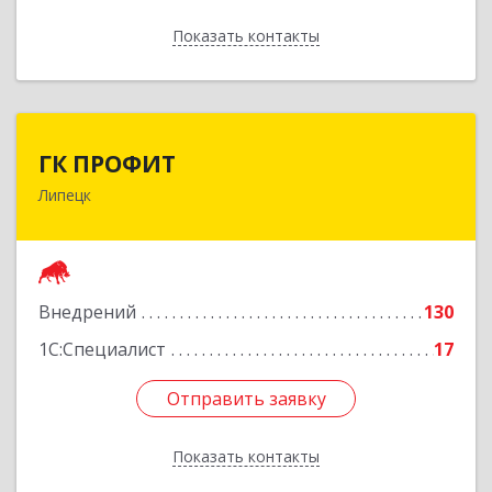
Показать контакты
Назад
ГК ПРОФИТ
ГК ПРОФИТ
Липецк
398001, Липецкая обл, Липецк г, Советская ул,
дом № 66Б, пом.8
Подробнее
Внедрений
130
1С:Специалист
17
Отправить заявку
Отправить заявку
Показать контакты
Назад