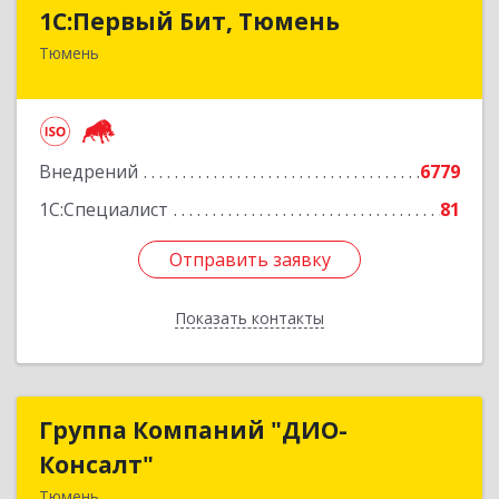
1С:Первый Бит, Тюмень
1С:Первый Бит, Тюмень
Тюмень
625000, Тюменская обл, Тюмень г, Республики
ул, дом № 61, оф.712
Подробнее
Внедрений
6779
1С:Специалист
81
Отправить заявку
Отправить заявку
Показать контакты
Назад
Группа Компаний "ДИО-
Группа Компаний "ДИО-
Консалт"
Консалт"
Тюмень