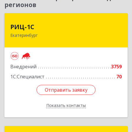
регионов
РИЦ-1С
РИЦ-1С
Екатеринбург
620102, Свердловская обл, Екатеринбург г,
Фурманова ул, дом № 124
Подробнее
Внедрений
3759
1С:Специалист
70
Отправить заявку
Отправить заявку
Показать контакты
Назад