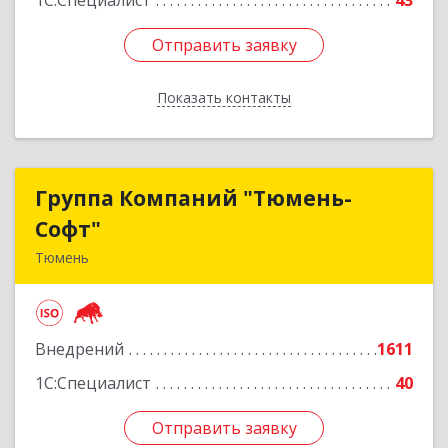
1С:Специалист
43
Отправить заявку
Отправить заявку
Показать контакты
Назад
Группа Компаний "Тюмень-
Группа Компаний "Тюмень-
Софт"
Софт"
Тюмень
625048, Тюменская обл, Тюмень г, Салтыкова-
Щедрина ул, дом № 44/4
Внедрений
1611
Подробнее
1С:Специалист
40
Отправить заявку
Отправить заявку