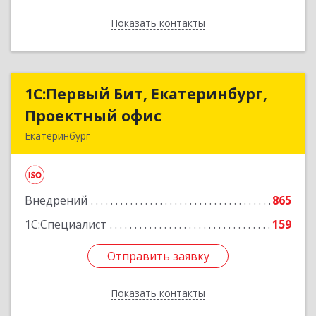
Показать контакты
Назад
1С:Первый Бит, Екатеринбург,
1С:Первый Бит, Екатеринбург,
Проектный офис
Проектный офис
Екатеринбург
620014, Свердловская обл, Екатеринбург г,
Малышева ул, корпус 29, оф.510
Внедрений
865
Подробнее
1С:Специалист
159
Отправить заявку
Отправить заявку
Показать контакты
Назад