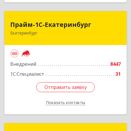
Прайм-1С-Екатеринбург
Прайм-1С-Екатеринбург
Екатеринбург
620142, Свердловская обл, Екатеринбург г, 8
Марта ул, дом № 49, оф.609
Подробнее
Внедрений
8447
1С:Специалист
31
Отправить заявку
Отправить заявку
Показать контакты
Назад