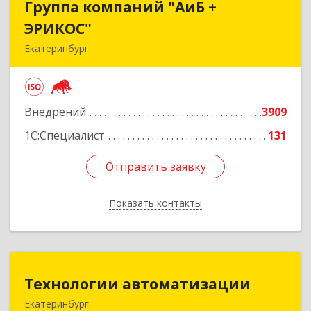
Группа компаний "АиБ +
Группа компаний "АиБ +
ЭРИКОС"
ЭРИКОС"
Екатеринбург
620075, Свердловская обл, Екатеринбург г,
Луначарского ул, дом № 81, оф.1008
Внедрений
3909
Подробнее
1С:Специалист
131
Отправить заявку
Отправить заявку
Показать контакты
Назад
Технологии автоматизации
Технологии автоматизации
Екатеринбург
620014, Свердловская обл, г. о. город