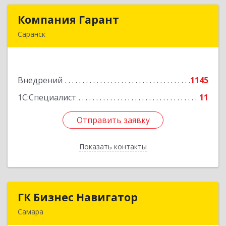
Компания Гарант
Компания Гарант
Саранск
430005, Мордовия Респ, Саранск г,
Большевистская ул, дом № 60, этаж 4 оф.7
Внедрений
1145
Подробнее
1С:Специалист
11
Отправить заявку
Отправить заявку
Показать контакты
Назад
ГК Бизнес Навигатор
ГК Бизнес Навигатор
Самара
443080, Самарская обл, Самара г, Карла Маркса