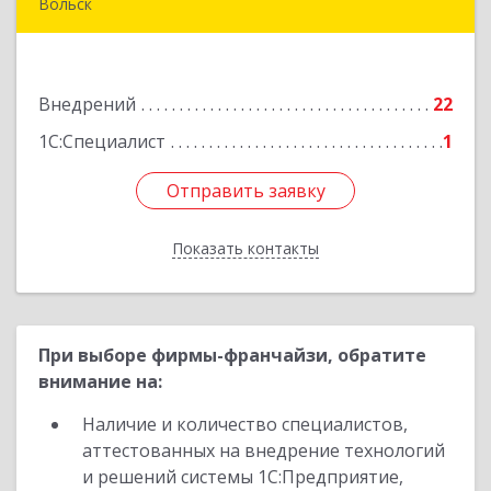
Вольск
412906, Саратовская обл, Вольск г,
Чернышевского ул, дом № 73А
Внедрений
22
Подробнее
1С:Специалист
1
Отправить заявку
Отправить заявку
Показать контакты
Назад
При выборе фирмы-франчайзи, обратите
внимание на:
Наличие и количество специалистов,
аттестованных на внедрение технологий
и решений системы 1С:Предприятие,