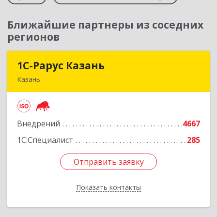
Ближайшие партнеры из соседних
регионов
1С-Рарус Казань
1С-Рарус Казань
Казань
420088, Татарстан Респ, Казань г, Победы пр-
кт, дом № 159
Внедрений
4667
Подробнее
1С:Специалист
285
Отправить заявку
Отправить заявку
Показать контакты
Назад