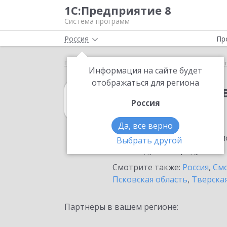
1С:Предприятие 8
Система программ
Россия
Пр
Главная
1С:Вещевое довольствие 8
Выбор пар
Информация на сайте будет
отображаться для региона
1С:Вещевое до
Россия
в Вязьме
Да, все верно
Ознакомьтесь с информацио
Выбрать другой
или внедрение продукта.
Смотрите также:
Россия
,
Смо
Псковская область
,
Тверская
Партнеры в вашем регионе: