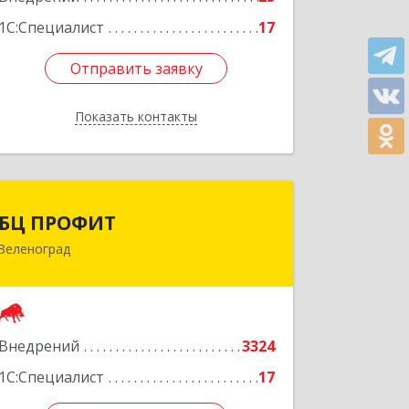
1С:Специалист
17
Отправить заявку
Отправить заявку
Показать контакты
Назад
БЦ ПРОФИТ
БЦ ПРОФИТ
Зеленоград
124482, Москва г, Зеленоград г,
корпус 340, этаж 1, пом.Х, ком.1-5
Подробнее
Внедрений
3324
1С:Специалист
17