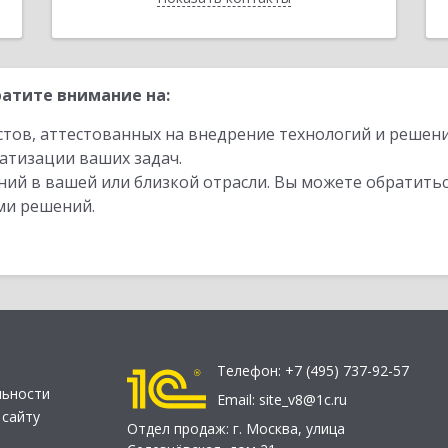
атите внимание на:
стов, аттестованных на внедрение технологий и решен
атизации ваших задач.
ий в вашей или близкой отрасли. Вы можете обратитьс
ми решений.
Телефон:
+7 (495) 737-92-57
льности
Email:
site_v8@1c.ru
 сайту
Отдел продаж:
г. Москва
,
улица