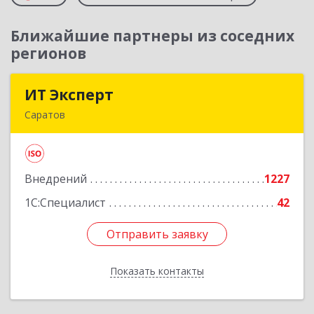
Ближайшие партнеры из соседних
регионов
ИТ Эксперт
ИТ Эксперт
Саратов
410009, Саратовская обл, Саратов г, Молочная
ул, дом № 5/13, оф.12/2
Внедрений
1227
Подробнее
1С:Специалист
42
Отправить заявку
Отправить заявку
Показать контакты
Назад