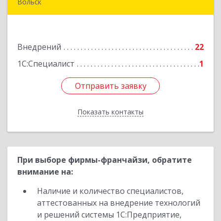
Вольск
412906, Саратовская обл, Вольск г,
Чернышевского ул, дом № 73А
Внедрений
22
Подробнее
1С:Специалист
1
Отправить заявку
Отправить заявку
Показать контакты
Назад
При выборе фирмы-франчайзи, обратите
внимание на:
Наличие и количество специалистов,
аттестованных на внедрение технологий
и решений системы 1С:Предприятие,