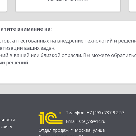
атите внимание на:
стов, аттестованных на внедрение технологий и решен
атизации ваших задач.
ий в вашей или близкой отрасли. Вы можете обратитьс
ми решений.
Телефон:
+7 (495) 737-92-57
льности
Email:
site_v8@1c.ru
 сайту
Отдел продаж:
г. Москва
,
улица