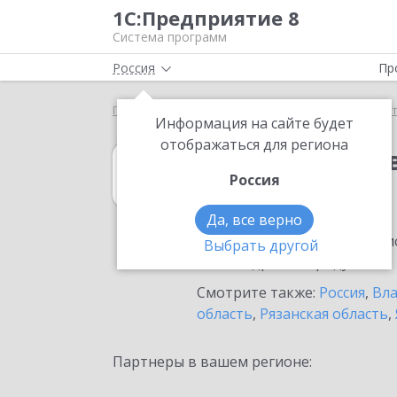
1С:Предприятие 8
Система программ
Россия
Пр
Главная
1С:Вещевое довольствие 8
Выбор пар
Информация на сайте будет
отображаться для региона
1С:Вещевое до
Россия
в Мурорме
Да, все верно
Ознакомьтесь с информацио
Выбрать другой
или внедрение продукта.
Смотрите также:
Россия
,
Вла
область
,
Рязанская область
,
Партнеры в вашем регионе: