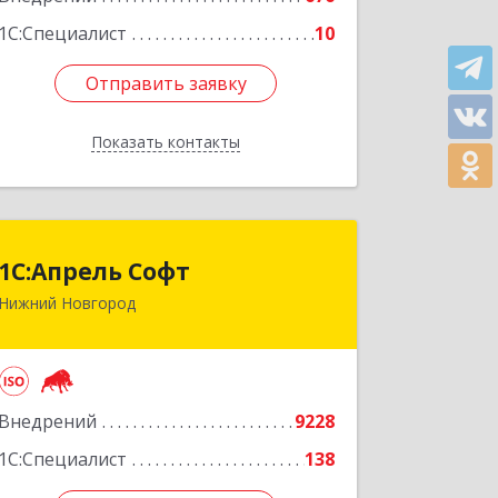
Подробнее
1С:Специалист
10
Отправить заявку
Отправить заявку
Показать контакты
Назад
1С:Апрель Софт
1С:Апрель Софт
Нижний Новгород
603000, Нижегородская обл, Нижний
Новгород г, Ульянова ул, дом № 10а,
оф.715
Подробнее
Внедрений
9228
1С:Специалист
138