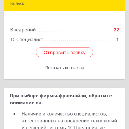
Вольск
412906, Саратовская обл, Вольск г,
Чернышевского ул, дом № 73А
Внедрений
22
Подробнее
1С:Специалист
1
Отправить заявку
Отправить заявку
Показать контакты
Назад
При выборе фирмы-франчайзи, обратите
внимание на:
Наличие и количество специалистов,
аттестованных на внедрение технологий
и решений системы 1С:Предприятие,