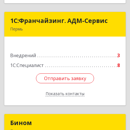
1С:Франчайзинг. АДМ-Сервис
1С:Франчайзинг. АДМ-Сервис
Пермь
614096, Пермский край, Пермь г, Ленина ул,
дом № 68, оф.513
Внедрений
3
Подробнее
1С:Специалист
8
Отправить заявку
Отправить заявку
Показать контакты
Назад
Бином
Бином