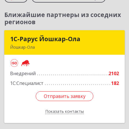
Ближайшие партнеры из соседних
регионов
1С-Рарус Йошкар-Ола
1С-Рарус Йошкар-Ола
Йошкар-Ола
424004, Марий Эл Респ, Йошкар-Ола г, Волкова
ул, дом № 68
Внедрений
2102
Подробнее
1С:Специалист
182
Отправить заявку
Отправить заявку
Показать контакты
Назад