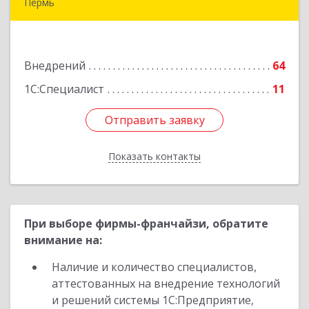
Пермь
614000, Пермский край, Пермь г, Куйбышева
ул, дом № 2, оф.23
Внедрений
64
Подробнее
1С:Специалист
11
Отправить заявку
Отправить заявку
Показать контакты
Назад
При выборе фирмы-франчайзи, обратите
внимание на:
Наличие и количество специалистов,
аттестованных на внедрение технологий
и решений системы 1С:Предприятие,