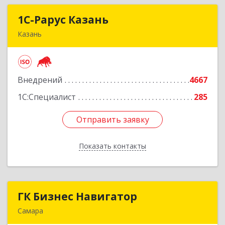
1С-Рарус Казань
1С-Рарус Казань
Казань
420088, Татарстан Респ, Казань г, Победы пр-
кт, дом № 159
Внедрений
4667
Подробнее
1С:Специалист
285
Отправить заявку
Отправить заявку
Показать контакты
Назад
ГК Бизнес Навигатор
ГК Бизнес Навигатор
Самара
443080, Самарская обл, Самара г, Карла Маркса