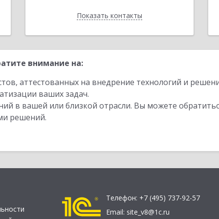
Показать контакты
Назад
атите внимание на:
стов, аттестованных на внедрение технологий и решен
атизации ваших задач.
ий в вашей или близкой отрасли. Вы можете обратитьс
ми решений.
Телефон:
+7 (495) 737-92-57
льности
Email:
site_v8@1c.ru