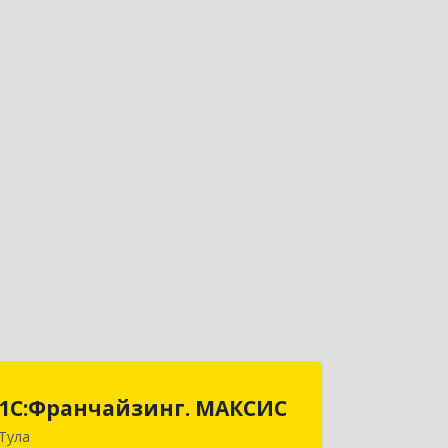
1С:Франчайзинг. МАКСИС
1С:Франчайзинг. МАКСИС
Тула
300026, Тульская обл, Тула г,