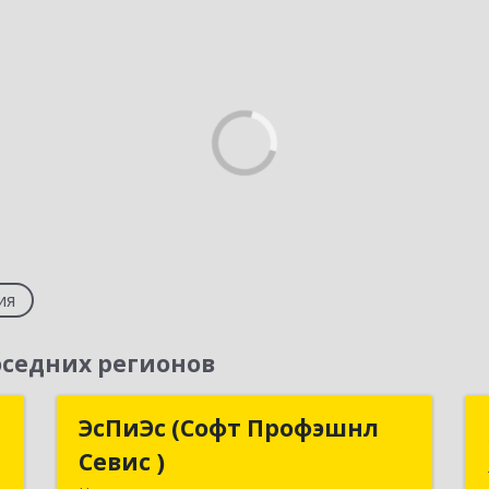
ия
седних регионов
и
ЭсПиЭс (Софт Профэшнл
ЭсПиЭс (Софт Профэшнл
а
Севис )
Севис )