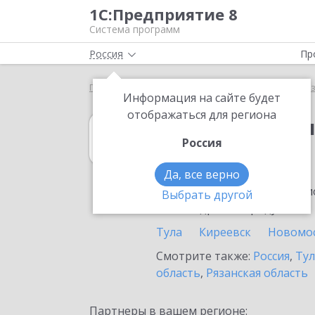
1С:Предприятие 8
Система программ
Россия
Пр
Главная
1С:Бухгалтерия некоммерческой организ
Информация на сайте будет
отображаться для региона
1С:Бухгалтери
Россия
в Богородицке
Да, все верно
Ознакомьтесь с информацио
Выбрать другой
или внедрение продукта.
Тула
Киреевск
Новомо
Смотрите также:
Россия
,
Тул
область
,
Рязанская область
Партнеры в вашем регионе: