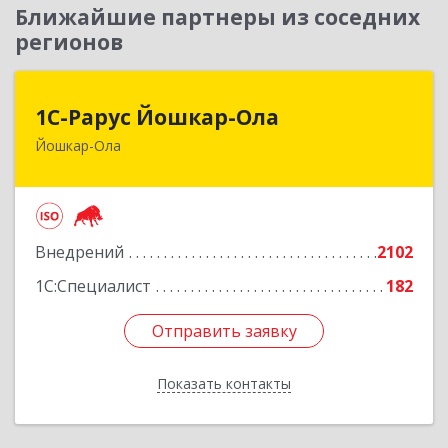
Ближайшие партнеры из соседних
регионов
1С-Рарус Йошкар-Ола
1С-Рарус Йошкар-Ола
Йошкар-Ола
424004, Марий Эл Респ, Йошкар-Ола г, Волкова
ул, дом № 68
Подробнее
Внедрений
2102
1С:Специалист
182
Отправить заявку
Отправить заявку
Показать контакты
Назад