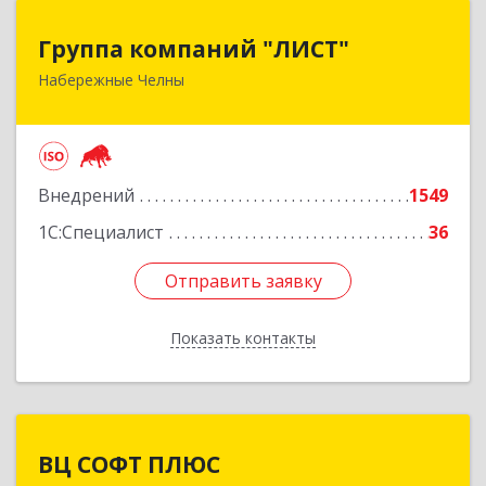
Группа компаний "ЛИСТ"
Группа компаний "ЛИСТ"
Набережные Челны
423832, Татарстан Респ, Набережные Челны г,
Раиса Беляева пр-кт, дом № 53А, пом.1-H
Подробнее
Внедрений
1549
1С:Специалист
36
Отправить заявку
Отправить заявку
Показать контакты
Назад
ВЦ СОФТ ПЛЮС
ВЦ СОФТ ПЛЮС