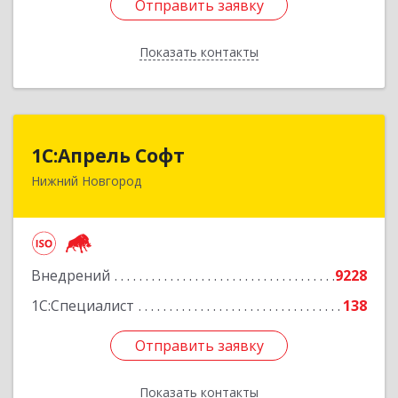
Отправить заявку
Отправить заявку
Показать контакты
Назад
1С:Апрель Софт
1С:Апрель Софт
Нижний Новгород
603000, Нижегородская обл, Нижний Новгород
г, Ульянова ул, дом № 10а, оф.715
Подробнее
Внедрений
9228
1С:Специалист
138
Отправить заявку
Отправить заявку
Показать контакты
Назад