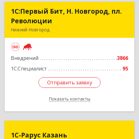
1С:Первый Бит, Н. Новгород, пл.
1С:Первый Бит, Н. Новгород, пл.
Революции
Революции
Нижний Новгород
603002, Нижегородская обл, Нижний Новгород
г, Литвинова ул, дом № 74, корпус 31, пом.1
Внедрений
3866
Подробнее
1С:Специалист
95
Отправить заявку
Отправить заявку
Показать контакты
Назад
1С-Рарус Казань
1С-Рарус Казань