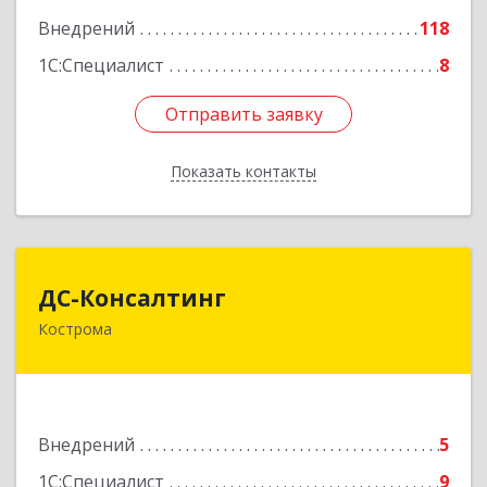
Подробнее
Внедрений
118
1С:Специалист
8
Отправить заявку
Отправить заявку
Показать контакты
Назад
ДС-Консалтинг
ДС-Консалтинг
Кострома
156013, Костромская обл, Костромской р-н,
Кострома г, Ленина ул, дом № 18
Подробнее
Внедрений
5
1С:Специалист
9