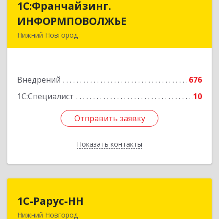
1С:Франчайзинг.
1С:Франчайзинг.
ИНФОРМПОВОЛЖЬЕ
ИНФОРМПОВОЛЖЬЕ
Нижний Новгород
603003, Нижегородская обл, Нижний Новгород
г, Ефремова ул, дом № 6, оф.6
Внедрений
676
Подробнее
1С:Специалист
10
Отправить заявку
Отправить заявку
Показать контакты
Назад
1С-Рарус-НН
1С-Рарус-НН
Нижний Новгород
603093, Нижегородская обл, г.о. город Нижний