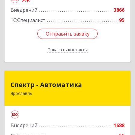
Внедрений
3866
Подробнее
1С:Специалист
95
Отправить заявку
Отправить заявку
Показать контакты
Назад
Спектр - Автоматика
Спектр - Автоматика
Ярославль
150054, Ярославская обл, Ярославль г, Щапова
ул, дом № 20, оф.503
Подробнее
Внедрений
1688