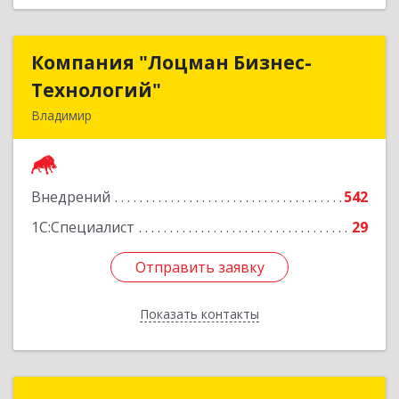
Компания "Лоцман Бизнес-
Компания "Лоцман Бизнес-
Технологий"
Технологий"
Владимир
600015, Владимирская обл, Владимир г,
Чайковского ул, дом № 40А, оф.21
Внедрений
542
Подробнее
1С:Специалист
29
Отправить заявку
Отправить заявку
Показать контакты
Назад