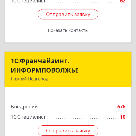
1С:Специалист
62
Отправить заявку
Отправить заявку
Показать контакты
Назад
1С:Франчайзинг.
1С:Франчайзинг.
ИНФОРМПОВОЛЖЬЕ
ИНФОРМПОВОЛЖЬЕ
Нижний Новгород
603003, Нижегородская обл, Нижний Новгород
г, Ефремова ул, дом № 6, оф.6
Внедрений
676
Подробнее
1С:Специалист
10
Отправить заявку
Отправить заявку