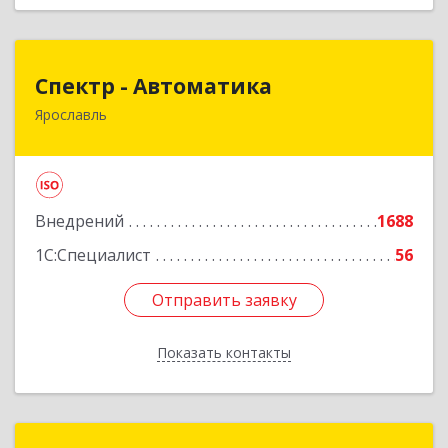
Спектр - Автоматика
Спектр - Автоматика
Ярославль
150054, Ярославская обл, Ярославль г, Щапова
ул, дом № 20, оф.503
Подробнее
Внедрений
1688
1С:Специалист
56
Отправить заявку
Отправить заявку
Показать контакты
Назад