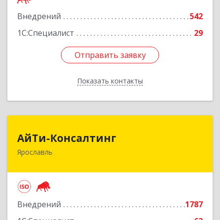
Внедрений
542
Подробнее
1С:Специалист
29
Отправить заявку
Отправить заявку
Показать контакты
Назад
АйТи-Консалтинг
АйТи-Консалтинг
Ярославль
150007, Ярославская обл, Ярославль г, Урочская
ул, дом № 19, пом.28
Подробнее
Внедрений
1787