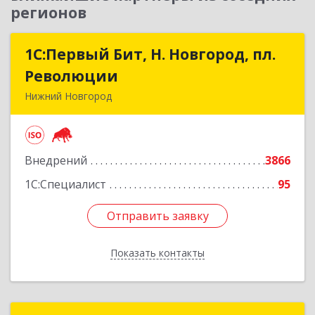
регионов
1С:Первый Бит, Н. Новгород, пл.
1С:Первый Бит, Н. Новгород, пл.
Революции
Революции
Нижний Новгород
603002, Нижегородская обл, Нижний Новгород
г, Литвинова ул, дом № 74, корпус 31, пом.1
Внедрений
3866
Подробнее
1С:Специалист
95
Отправить заявку
Отправить заявку
Показать контакты
Назад