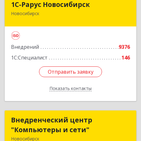
1С-Рарус Новосибирск
Новосибирск
630015, Новосибирская обл, Новосибирск г,
Планетная ул, дом № 30,производственный
корпус 2Б, пом.5а
Подробнее
Внедрений
9376
1С:Специалист
146
Отправить заявку
Отправить заявку
Показать контакты
Назад
Внедренческий центр
Внедренческий центр
"Компьютеры и сети"
"Компьютеры и сети"
Новосибирск