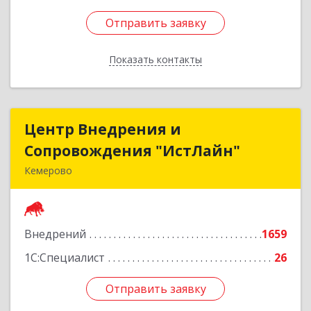
Отправить заявку
Отправить заявку
Показать контакты
Назад
Центр Внедрения и
Центр Внедрения и
Сопровождения "ИстЛайн"
Сопровождения "ИстЛайн"
Кемерово
650000, Кемеровская область - Кузбасс обл, г.о.
Кемеровский, Кемерово г, Мичурина ул, дом №
13А, этаж 3, пом.2, оф.301
Внедрений
1659
Подробнее
1С:Специалист
26
Отправить заявку
Отправить заявку