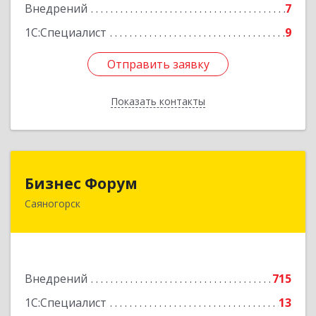
Внедрений
7
1С:Специалист
9
Отправить заявку
Отправить заявку
Показать контакты
Назад
Бизнес Форум
Бизнес Форум
Саяногорск
655603, Хакасия Респ, Саяногорск г, Советский
мкр, дом № 2, кв.262
Подробнее
Внедрений
715
1С:Специалист
13