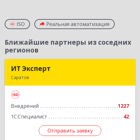
ISO
Реальная автоматизация
Ближайшие партнеры из соседних
регионов
ИТ Эксперт
ИТ Эксперт
Саратов
410009, Саратовская обл, Саратов г, Молочная
ул, дом № 5/13, оф.12/2
Внедрений
1227
Подробнее
1С:Специалист
42
Отправить заявку
Отправить заявку