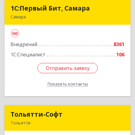
1С:Первый Бит, Самара
1С:Первый Бит, Самара
Самара
443013, Самарская обл, Самара г, Дачная ул,
дом № 24, пом.2/25
Внедрений
8361
Подробнее
1С:Специалист
106
Отправить заявку
Отправить заявку
Показать контакты
Назад
Тольятти-Софт
Тольятти-Софт
Тольятти
445037, Самарская обл, Тольятти г, Новый