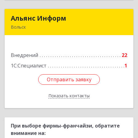
Альянс Информ
Альянс Информ
Вольск
412906, Саратовская обл, Вольск г,
Чернышевского ул, дом № 73А
Внедрений
22
Подробнее
1С:Специалист
1
Отправить заявку
Отправить заявку
Показать контакты
Назад
При выборе фирмы-франчайзи, обратите
внимание на: