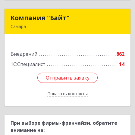
Компания "Байт"
Компания "Байт"
Самара
443112, Самарская обл, Самара г,
Управленческий п, Симферопольская ул, дом №
3, ком.7-12
Внедрений
862
Подробнее
1С:Специалист
14
Отправить заявку
Отправить заявку
Показать контакты
Назад
При выборе фирмы-франчайзи, обратите
внимание на: