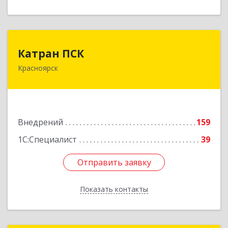
Катран ПСК
Катран ПСК
Красноярск
660022, Красноярский край, Красноярск г,
Партизана Железняка ул, дом № 19г, оф.307
Подробнее
Внедрений
159
1С:Специалист
39
Отправить заявку
Отправить заявку
Показать контакты
Назад