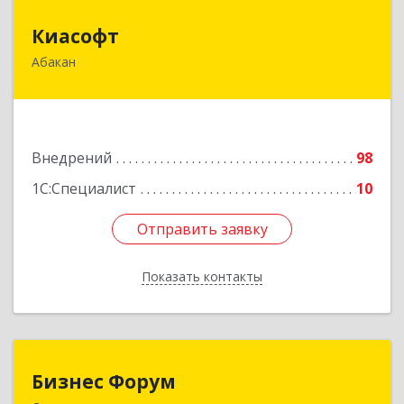
Киасофт
Киасофт
Абакан
655017, Хакасия Респ, Абакан г, Ивана Ярыгина
ул, дом № 34, оф.5
Подробнее
Внедрений
98
1С:Специалист
10
Отправить заявку
Отправить заявку
Показать контакты
Назад
Бизнес Форум
Бизнес Форум