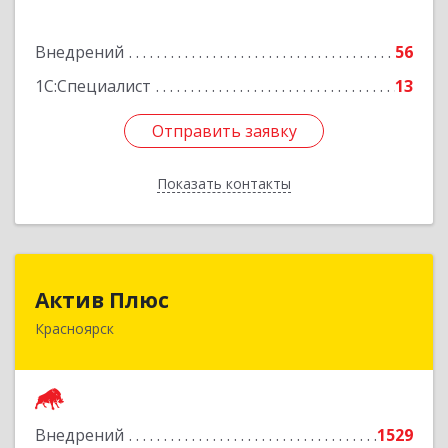
Подробнее
Внедрений
56
1С:Специалист
13
Отправить заявку
Отправить заявку
Показать контакты
Назад
Актив Плюс
Актив Плюс
Красноярск
660017, Красноярский край, Красноярск г,
Обороны ул, дом № 3, оф.220
Подробнее
Внедрений
1529