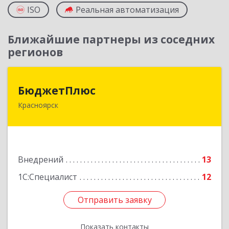
ISO
Реальная автоматизация
Ближайшие партнеры из соседних
регионов
БюджетПлюс
БюджетПлюс
Красноярск
660028, Красноярский край, Красноярск г,
Телевизорная ул, дом № 1, пом.401/3
Подробнее
Внедрений
13
1С:Специалист
12
Отправить заявку
Отправить заявку
Показать контакты
Назад