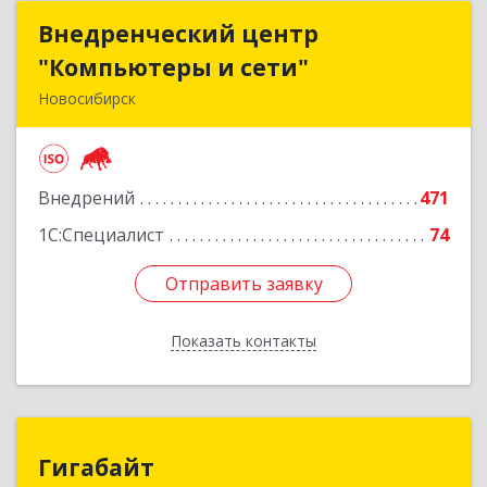
Внедренческий центр
Внедренческий центр
"Компьютеры и сети"
"Компьютеры и сети"
Новосибирск
630075, Новосибирская обл, Новосибирск г,
Залесского, дом № 5/1, оф.711
Внедрений
471
Подробнее
1С:Специалист
74
Отправить заявку
Отправить заявку
Показать контакты
Назад
Гигабайт
Гигабайт