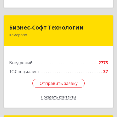
Бизнес-Софт Технологии
Бизнес-Софт Технологии
Кемерово
650992, Кемеровская область - Кузбасс обл,
Кемерово г, Советский пр-кт, дом № 2/8, оф.401
Подробнее
Внедрений
2773
1С:Специалист
37
Отправить заявку
Отправить заявку
Показать контакты
Назад