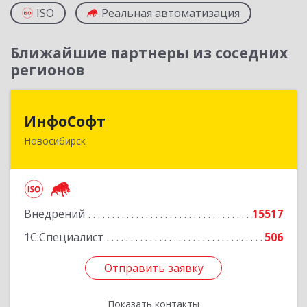
ISO
Реальная автоматизация
Ближайшие партнеры из соседних
регионов
ИнфоСофт
ИнфоСофт
Новосибирск
630091, Новосибирская обл, Новосибирск г,
Крылова ул, дом № 31
Подробнее
Внедрений
15517
1С:Специалист
506
Отправить заявку
Отправить заявку
Показать контакты
Назад