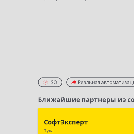
ISO
Реальная автоматизац
Ближайшие партнеры из со
СофтЭкспер
СофтЭксперт
Тула
300013, Тульская обл, Тула г, Болдин