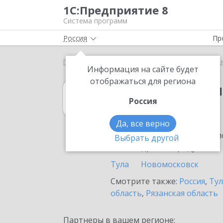
1С:Предприятие 8
Система программ
Россия
Пр
Главная
1С:Бюджет муниципального образования
Информация на сайте будет
отображаться для региона
1С:Бюджет мун
Россия
в Ефремове
Да, все верно
Ознакомьтесь с информацио
Выбрать другой
или внедрение продукта.
Тула
Новомосковск
Смотрите также:
Россия
,
Тул
область
,
Рязанская область
Партнеры в вашем регионе: