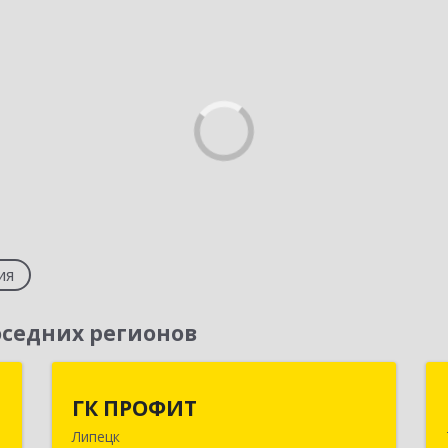
ия
седних регионов
т
ГК ПРОФИТ
ГК ПРОФИТ
Липецк
а
398001, Липецкая обл, Липецк г,