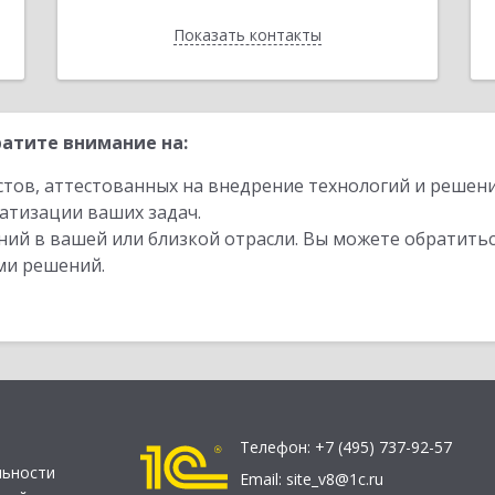
Показать контакты
Назад
атите внимание на:
стов, аттестованных на внедрение технологий и решен
атизации ваших задач.
ий в вашей или близкой отрасли. Вы можете обратитьс
ми решений.
Телефон:
+7 (495) 737-92-57
льности
Email:
site_v8@1c.ru