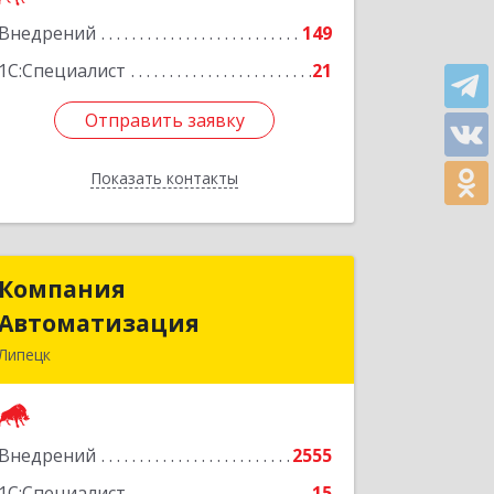
Подробнее
Внедрений
149
1С:Специалист
21
Отправить заявку
Отправить заявку
Показать контакты
Назад
Компания
Компания
Автоматизация
Автоматизация
Липецк
398001, Липецкая обл, Липецк г,
Победы пл, дом № 8
Внедрений
2555
Подробнее
1С:Специалист
15