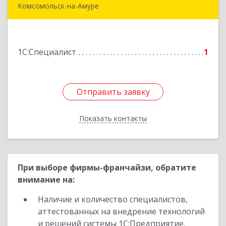
Комсомольск-на-Амуре
681013, Хабаровский край, Комсомольск-на-
Амуре г, Димитрова, дом № 5, кв.302
1С:Специалист
1
Подробнее
Отправить заявку
Отправить заявку
Показать контакты
Назад
При выборе фирмы-франчайзи, обратите
внимание на:
Наличие и количество специалистов,
аттестованных на внедрение технологий
и решений системы 1С:Предприятие,