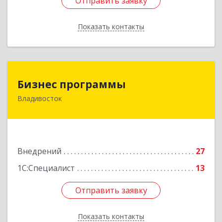
Отправить заявку
Отправить заявку
Показать контакты
Назад
Бизнес программы
Бизнес программы
Владивосток
690001, Приморский край, Владивосток г,
Маньчжурская ул, дом № 76
Подробнее
Внедрений
27
1С:Специалист
13
Отправить заявку
Отправить заявку
Показать контакты
Назад