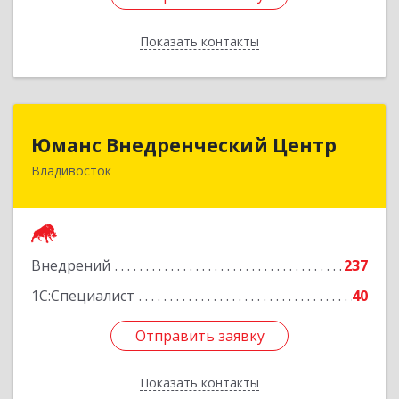
Показать контакты
Назад
Юманс Внедренческий Центр
Юманс Внедренческий Центр
Владивосток
690014, Приморский край, Владивосток г,
Некрасовская ул, дом № 48а
Подробнее
Внедрений
237
1С:Специалист
40
Отправить заявку
Отправить заявку
Показать контакты
Назад