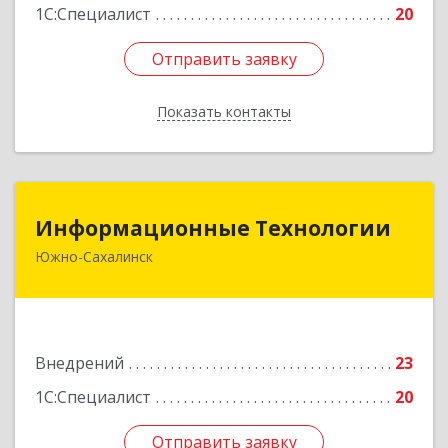
1С:Специалист
20
Отправить заявку
Отправить заявку
Показать контакты
Назад
Информационные Технологии
Информационные Технологии
Южно-Сахалинск
693006, Сахалинская обл, Южно-Сахалинск г,
Ленина ул, дом № 321/1, этаж 6
Подробнее
Внедрений
23
1С:Специалист
20
Отправить заявку
Отправить заявку