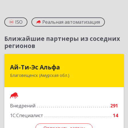
ISO
Реальная автоматизация
Ближайшие партнеры из соседних
регионов
Ай-Ти-Эс Альфа
Ай-Ти-Эс Альфа
Благовещенск (Амурская обл.)
675000, Амурская обл, Благовещенск г, Зейская
ул, дом № 134, оф.515
Подробнее
Внедрений
291
1С:Специалист
14