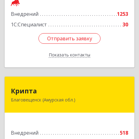
Подробнее
Внедрений
1253
1С:Специалист
30
Отправить заявку
Отправить заявку
Показать контакты
Назад
Крипта
Крипта
Благовещенск (Амурская обл.)
675000, Амурская обл, Благовещенск г,
Амурская ул, дом № 236, оф.7-8
Подробнее
Внедрений
518