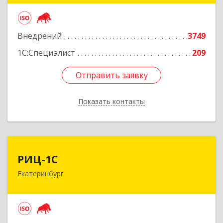
Подробнее
Внедрений
3749
1С:Специалист
209
Отправить заявку
Отправить заявку
Показать контакты
Назад
РИЦ-1С
РИЦ-1С
Екатеринбург
620102, Свердловская обл, Екатеринбург г,
Фурманова ул, дом № 124
Подробнее