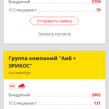
Внедрений
3759
1С:Специалист
70
Отправить заявку
Отправить заявку
Показать контакты
Назад
Группа компаний "АиБ +
Группа компаний "АиБ +
ЭРИКОС"
ЭРИКОС"
Екатеринбург
620075, Свердловская обл, Екатеринбург г,
Луначарского ул, дом № 81, оф.1008
Внедрений
3902
Подробнее
1С:Специалист
131