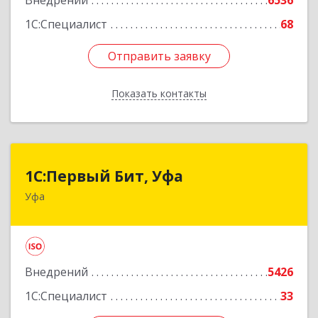
Внедрений
6536
Подробнее
1С:Специалист
68
Отправить заявку
Отправить заявку
Показать контакты
Назад
1С:Первый Бит, Уфа
1С:Первый Бит, Уфа
Уфа
450098, Башкортостан Респ, Уфа г,
Комсомольская ул, дом № 165, корпус 3
Подробнее
Внедрений
5426
1С:Специалист
33