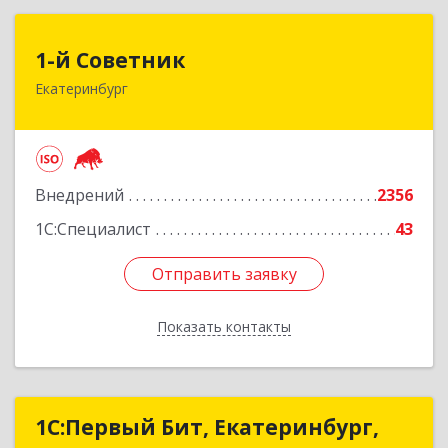
1-й Советник
1-й Советник
Екатеринбург
620144, Свердловская обл, Екатеринбург г, 8
Марта ул, дом № 194, секция В, оф.305
Подробнее
Внедрений
2356
1С:Специалист
43
Отправить заявку
Отправить заявку
Показать контакты
Назад
1С:Первый Бит, Екатеринбург,
1С:Первый Бит, Екатеринбург,