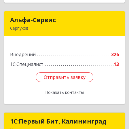
Альфа-Сервис
Альфа-Сервис
Серпухов
142200, Московская обл, Серпухов г,
Красноармейская ул, дом № 35/60
Подробнее
Внедрений
326
1С:Специалист
13
Отправить заявку
Отправить заявку
Показать контакты
Назад
1С:Первый Бит, Калининград
1С:Первый Бит, Калининград