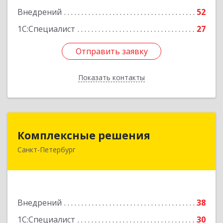
Внедрений
52
1С:Специалист
27
Отправить заявку
Отправить заявку
Показать контакты
Назад
Комплексные решения
Комплексные решения
Санкт-Петербург
194044, Санкт-Петербург г, Беловодский пер,
дом № 6, строение 2, пом.1-Н, оф. 133
Подробнее
Внедрений
38
1С:Специалист
30