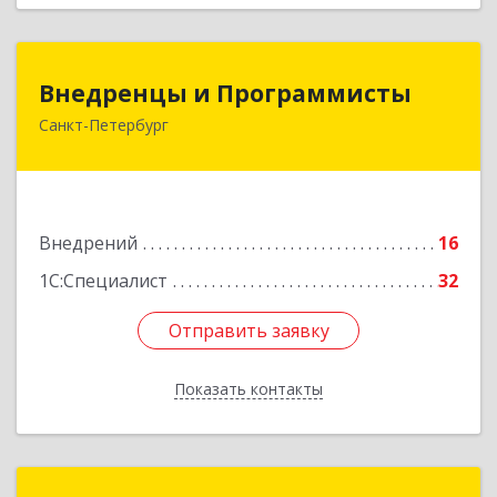
Внедренцы и Программисты
Внедренцы и Программисты
Санкт-Петербург
194044, Санкт-Петербург г, Финляндский пр-кт,
дом № 4А, оф.529
Подробнее
Внедрений
16
1С:Специалист
32
Отправить заявку
Отправить заявку
Показать контакты
Назад