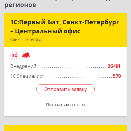
регионов
1С:Первый Бит, Санкт-Петербург
1С:Первый Бит, Санкт-Петербург
– Центральный офис
– Центральный офис
Санкт-Петербург
г.Санкт-Петербург, Невский проспект, 10
Подробнее
Внедрений
26491
1С:Специалист
570
Отправить заявку
Отправить заявку
Показать контакты
Назад