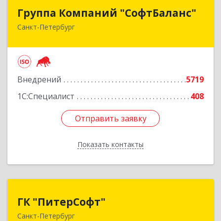
Группа Компаний "СофтБаланс"
Группа Компаний "СофтБаланс"
Санкт-Петербург
195112, Санкт-Петербург г, Заневский пр-кт,
дом № 30, корпус 2, литера А
Подробнее
Внедрений
5719
1С:Специалист
408
Отправить заявку
Отправить заявку
Показать контакты
Назад
ГК "ПитерСофт"
ГК "ПитерСофт"
Санкт-Петербург
197136, Санкт-Петербург г, Всеволода