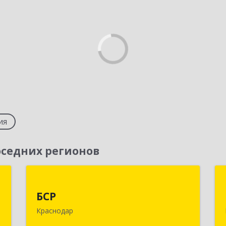
ия
седних регионов
г
БСР
БСР
,
350049, Краснодарский край,
Краснодар
,
Краснодар г, им. Бабушкина ул, дом №