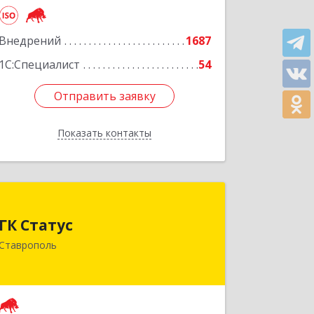
Подробнее
Внедрений
1687
1С:Специалист
54
Отправить заявку
Отправить заявку
Показать контакты
Назад
ГК Статус
ГК Статус
355002, Ставропольский край,
Ставрополь
Ставрополь г, Лермонтова ул, дом №
187
Подробнее