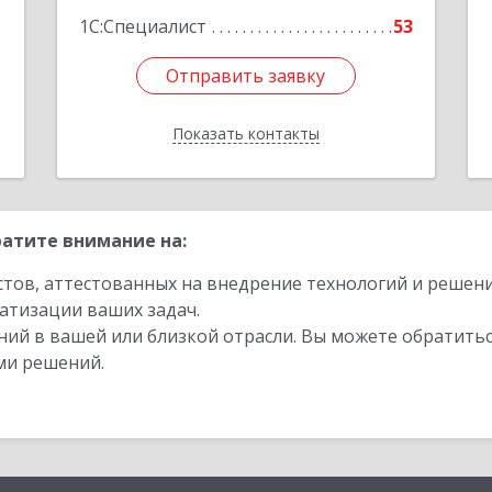
1
1С:Специалист
53
Отправить заявку
Отправить заявку
Показать контакты
Назад
атите внимание на:
стов, аттестованных на внедрение технологий и решен
атизации ваших задач.
ий в вашей или близкой отрасли. Вы можете обратитьс
ми решений.