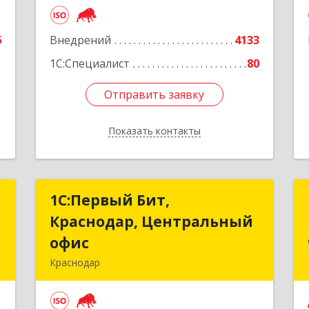
е
6
Внедрений
4133
1
1С:Специалист
80
Отправить заявку
Отправить заявку
Показать контакты
Назад
ь
1С:Первый Бит,
1С:Первый Бит,
Краснодар, Центральный
Краснодар, Центральный
,
офис
офис
8
Краснодар
350051, Краснодарский край,
е
Краснодар г, Монтажников ул, дом №