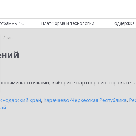
ограммы 1С
Платформа и технологии
Поддержка 
Анапа
ений
нными карточками, выберите партнёра и отправьте за
снодарский край
,
Карачаево-Черкесская Республика
,
Ре
рай