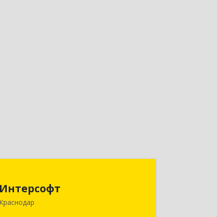
Интерсофт
Интерсофт
350020, Краснодарский край,
Краснодар
Краснодар г, Рашпилевская ул, дом №