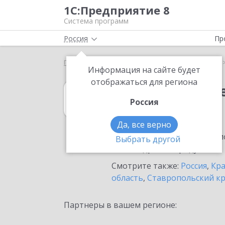
1С:Предприятие 8
Система программ
Россия
Пр
Главная
1С:Учет обращений
Выбор партнёра
Информация на сайте будет
отображаться для региона
1С:Учет обращ
Россия
в Анапе
Да, все верно
Ознакомьтесь с информацио
Выбрать другой
или внедрение продукта.
Смотрите также:
Россия
,
Кра
область
,
Ставропольский к
Партнеры в вашем регионе: