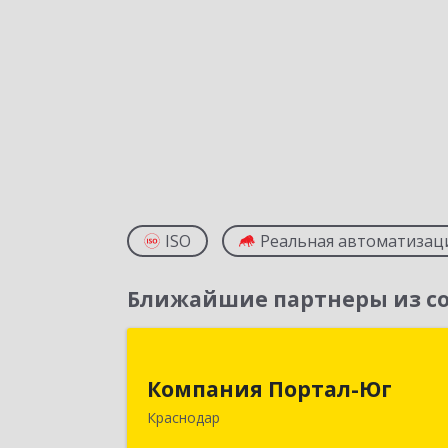
ISO
Реальная автоматизац
Ближайшие партнеры из со
Компания Портал-Ю
Компания Портал-Юг
350020, Краснодарский край
Краснодар
Краснодар г, Одесская ул, дом № 48