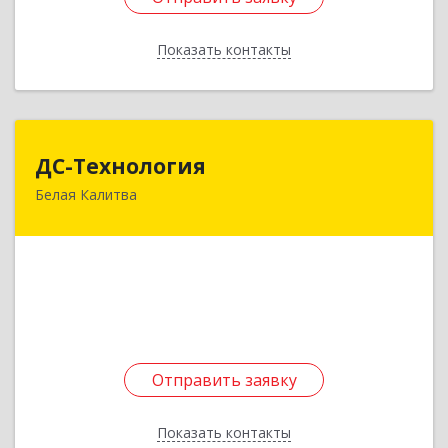
Показать контакты
Назад
ДС-Технология
ДС-Технология
Белая Калитва
347045, Ростовская обл, Белокалитвинский р-н,
Белая Калитва г, Вокзальная ул, дом № 381
Подробнее
Отправить заявку
Отправить заявку
Показать контакты
Назад