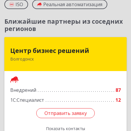
ISO
Реальная автоматизация
Ближайшие партнеры из соседних
регионов
Центр бизнес решений
Центр бизнес решений
Волгодонск
347375, Ростовская обл, Волгодонск г,
Курчатова пр-кт, дом № 45, кв.3
Подробнее
Внедрений
87
1С:Специалист
12
Отправить заявку
Отправить заявку
Показать контакты
Назад