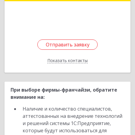
г, Александра Корсунова пр-кт, дом № 28А,
оф.317
Подробнее
Отправить заявку
Отправить заявку
Показать контакты
Назад
При выборе фирмы-франчайзи, обратите
внимание на:
Наличие и количество специалистов,
аттестованных на внедрение технологий
и решений системы 1С:Предприятие,
которые будут использоваться для