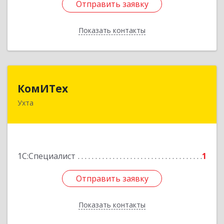
Отправить заявку
Отправить заявку
Показать контакты
Назад
КомИТех
КомИТех
Ухта
169300, Коми Респ, Ухта г, Западная ул, дом № 4
Подробнее
1С:Специалист
1
Отправить заявку
Отправить заявку
Показать контакты
Назад