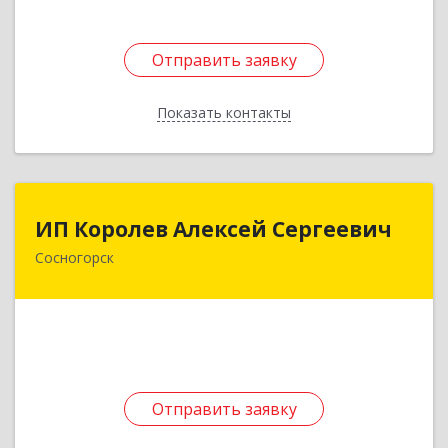
Отправить заявку
Отправить заявку
Показать контакты
Назад
ИП Королев Алексей Сергеевич
ИП Королев Алексей Сергеевич
Сосногорск
169500, Коми Респ, Сосногорск г, Советская ул,
дом № 30, кв.12
Подробнее
Отправить заявку
Отправить заявку