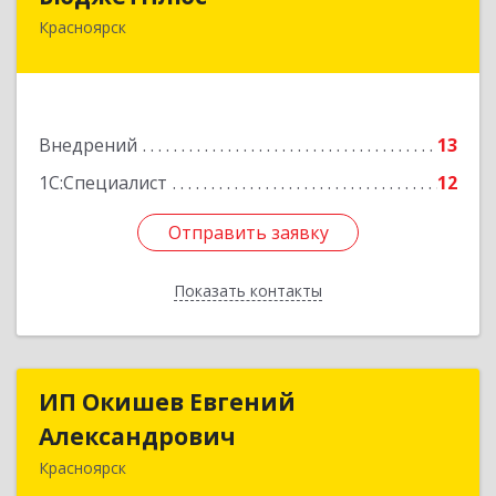
Красноярск
660028, Красноярский край, Красноярск г,
Телевизорная ул, дом № 1, пом.401/3
Подробнее
Внедрений
13
1С:Специалист
12
Отправить заявку
Отправить заявку
Показать контакты
Назад
ИП Окишев Евгений
ИП Окишев Евгений
Александрович
Александрович
Красноярск
660012, Красноярский край, Красноярск г,