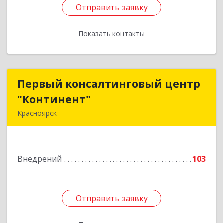
Отправить заявку
Отправить заявку
Показать контакты
Назад
Первый консалтинговый центр
Первый консалтинговый центр
"Континент"
"Континент"
Красноярск
660100, Красноярский край, Красноярск г, Ладо
Кецховели ул, дом № 35, оф.55
Внедрений
103
Подробнее
Отправить заявку
Отправить заявку