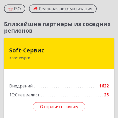
ISO
Реальная автоматизация
Ближайшие партнеры из соседних
регионов
Soft-Сервис
Soft-Сервис
Красноярск
660041, Красноярский край, Красноярск г,
Академика Киренского ул, дом № 89, оф.3-23
Подробнее
Внедрений
1622
1С:Специалист
25
Отправить заявку
Отправить заявку