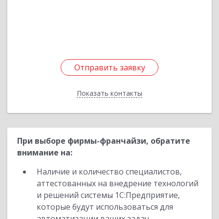
Седова ул, дом № 13, кв.41
Подробнее
Отправить заявку
Отправить заявку
Показать контакты
Назад
При выборе фирмы-франчайзи, обратите
внимание на:
Наличие и количество специалистов,
аттестованных на внедрение технологий
и решений системы 1С:Предприятие,
которые будут использоваться для
автоматизации ваших задач.