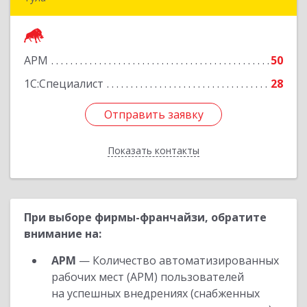
300028, Тульская обл, Тула г, Болдина ул, дом №
98, оф.545
АРМ
50
Подробнее
1С:Специалист
28
Отправить заявку
Отправить заявку
Показать контакты
Назад
При выборе фирмы-франчайзи, обратите
внимание на:
АРМ
— Количество автоматизированных
рабочих мест (АРМ) пользователей
на успешных внедрениях (снабженных