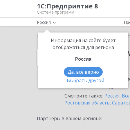
1С:Предприятие 8
Система программ
Россия
Пр
Главная
1С:Налоговый мониторинг
Выбор пар
Информация на сайте будет
отображаться для региона
1С:Налоговый 
Россия
в Урюпинске
Да, все верно
Ознакомьтесь с информацио
Выбрать другой
или внедрение продукта.
Смотрите также:
Россия
,
Вол
Ростовская область
,
Саратов
Партнеры в вашем регионе: