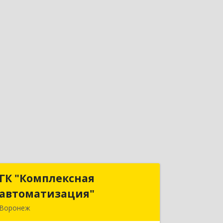
ГК "Комплексная
ГК "Комплексная
автоматизация"
автоматизация"
Воронеж
394018, Воронежская обл, Воронеж г,