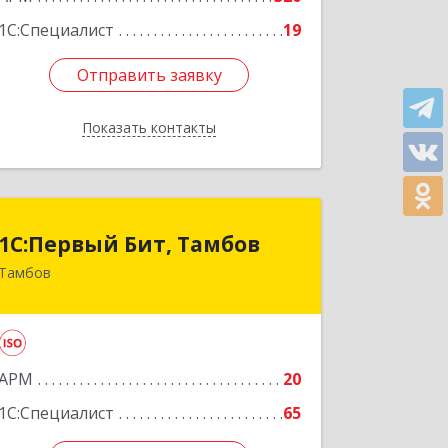
1С:Специалист
19
Отправить заявку
Отправить заявку
Показать контакты
Назад
1С:Первый Бит, Тамбов
1С:Первый Бит, Тамбов
Тамбов
392012, Тамбовская обл, Тамбов г,
Пионерская ул, дом № 9, п.195, к 17
Подробнее
АРМ
20
1С:Специалист
65