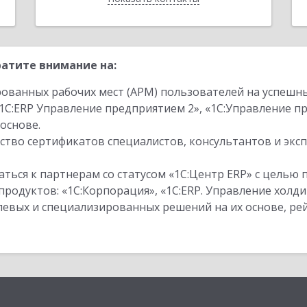
атите внимание на:
ованных рабочих мест (АРМ) пользователей на успешн
1С:ERP Управление предприятием 2», «1С:Управление 
основе.
тво сертификатов специалистов, консультантов и экс
ться к партнерам со статусом «1С:Центр ERP» с целью 
одуктов: «1С:Корпорация», «1С:ERP. Управление холди
слевых и специализированных решений на их основе, р