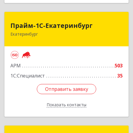
Прайм-1С-Екатеринбург
Прайм-1С-Екатеринбург
Екатеринбург
620142, Свердловская обл, Екатеринбург г, 8
Марта ул, дом № 49, оф.609
Подробнее
АРМ
503
1С:Специалист
35
Отправить заявку
Отправить заявку
Показать контакты
Назад