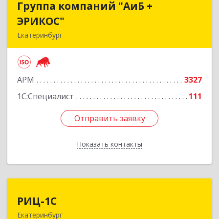
Группа компаний "АиБ +
Группа компаний "АиБ +
ЭРИКОС"
ЭРИКОС"
Екатеринбург
620075, Свердловская обл, Екатеринбург г,
Луначарского ул, дом № 81, оф.1008
АРМ
3327
Подробнее
1С:Специалист
111
Отправить заявку
Отправить заявку
Показать контакты
Назад
РИЦ-1С
РИЦ-1С
Екатеринбург
620102, Свердловская обл, Екатеринбург г,