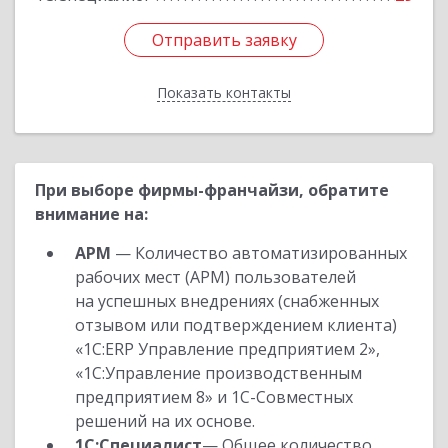
Отправить заявку
Отправить заявку
Показать контакты
Назад
При выборе фирмы-франчайзи, обратите
внимание на:
АРМ
— Количество автоматизированных
рабочих мест (АРМ) пользователей
на успешных внедрениях (снабженных
отзывом или подтверждением клиента)
«1С:ERP Управление предприятием 2»,
«1С:Управление производственным
предприятием 8» и 1С-Совместных
решений на их основе.
1С:Специалист
— Общее количество