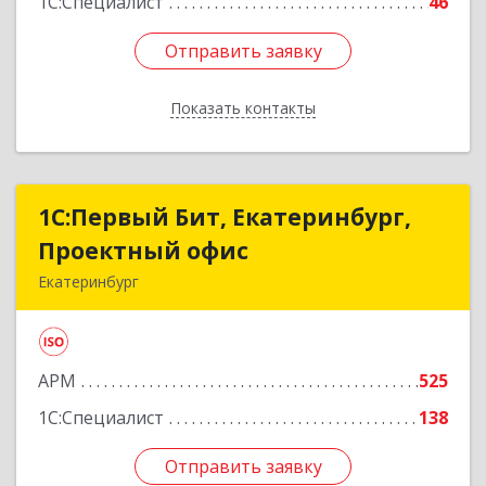
1С:Специалист
46
Отправить заявку
Отправить заявку
Показать контакты
Назад
1С:Первый Бит, Екатеринбург,
1С:Первый Бит, Екатеринбург,
Проектный офис
Проектный офис
Екатеринбург
620014, Свердловская обл, Екатеринбург г,
Малышева ул, корпус 29, оф.510
АРМ
525
Подробнее
1С:Специалист
138
Отправить заявку
Отправить заявку