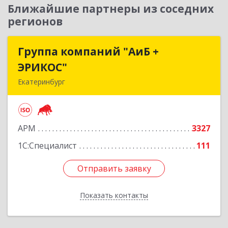
Ближайшие партнеры из соседних
регионов
Группа компаний "АиБ +
Группа компаний "АиБ +
ЭРИКОС"
ЭРИКОС"
Екатеринбург
620075, Свердловская обл, Екатеринбург г,
Луначарского ул, дом № 81, оф.1008
АРМ
3327
Подробнее
1С:Специалист
111
Отправить заявку
Отправить заявку
Показать контакты
Назад