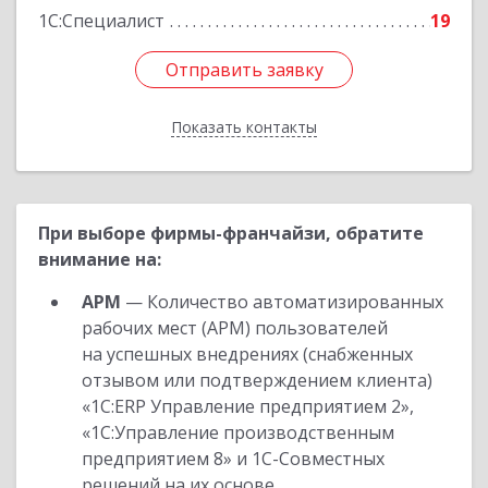
1С:Специалист
19
Отправить заявку
Отправить заявку
Показать контакты
Назад
При выборе фирмы-франчайзи, обратите
внимание на:
АРМ
— Количество автоматизированных
рабочих мест (АРМ) пользователей
на успешных внедрениях (снабженных
отзывом или подтверждением клиента)
«1С:ERP Управление предприятием 2»,
«1С:Управление производственным
предприятием 8» и 1С-Совместных
решений на их основе.