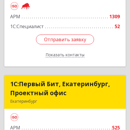
Подробнее
АРМ
1309
1С:Специалист
52
Отправить заявку
Отправить заявку
Показать контакты
Назад
1С:Первый Бит, Екатеринбург,
1С:Первый Бит, Екатеринбург,
Проектный офис
Проектный офис
Екатеринбург
620014, Свердловская обл, Екатеринбург г,
Малышева ул, корпус 29, оф.510
АРМ
525
Подробнее