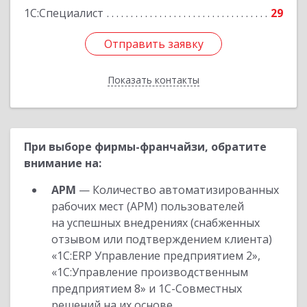
1С:Специалист
29
Отправить заявку
Отправить заявку
Показать контакты
Назад
При выборе фирмы-франчайзи, обратите
внимание на:
АРМ
— Количество автоматизированных
рабочих мест (АРМ) пользователей
на успешных внедрениях (снабженных
отзывом или подтверждением клиента)
«1С:ERP Управление предприятием 2»,
«1С:Управление производственным
предприятием 8» и 1С-Совместных
решений на их основе.