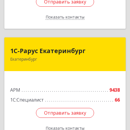
Отправить заявку
Отправить заявку
Показать контакты
Назад
1С-Рарус Екатеринбург
1С-Рарус Екатеринбург
Екатеринбург
620142, Свердловская обл, Екатеринбург г,
Цвиллинга ул, дом № 6-502
Подробнее
АРМ
9438
1С:Специалист
66
Отправить заявку
Отправить заявку
Показать контакты
Назад