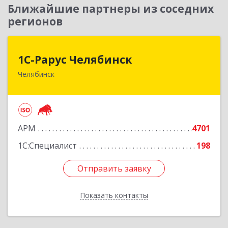
Ближайшие партнеры из соседних
регионов
1С-Рарус Челябинск
1С-Рарус Челябинск
Челябинск
454091, Челябинская обл, Челябинск г, Труда ул,
дом № 91, оф.403
Подробнее
АРМ
4701
1С:Специалист
198
Отправить заявку
Отправить заявку
Показать контакты
Назад