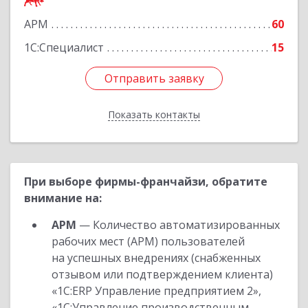
АРМ
60
Подробнее
1С:Специалист
15
Отправить заявку
Отправить заявку
Показать контакты
Назад
При выборе фирмы-франчайзи, обратите
внимание на:
АРМ
— Количество автоматизированных
рабочих мест (АРМ) пользователей
на успешных внедрениях (снабженных
отзывом или подтверждением клиента)
«1С:ERP Управление предприятием 2»,
«1С:Управление производственным