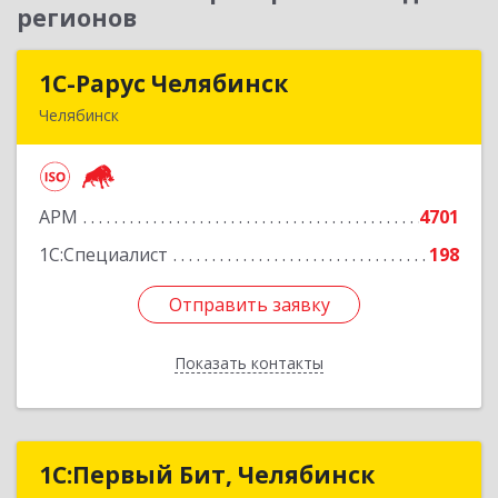
регионов
1С-Рарус Челябинск
1С-Рарус Челябинск
Челябинск
454091, Челябинская обл, Челябинск г, Труда ул,
дом № 91, оф.403
АРМ
4701
Подробнее
1С:Специалист
198
Отправить заявку
Отправить заявку
Показать контакты
Назад
1С:Первый Бит, Челябинск
1С:Первый Бит, Челябинск