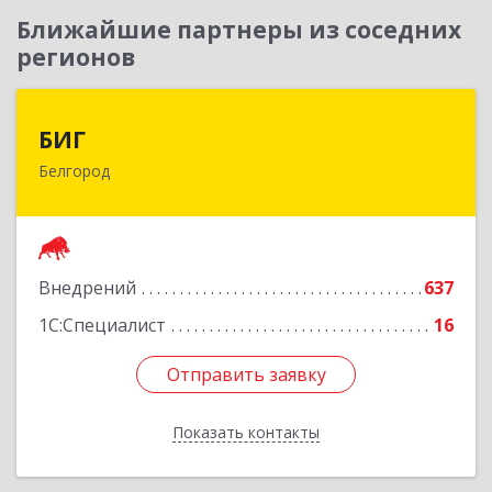
Ближайшие партнеры из соседних
регионов
БИГ
БИГ
Белгород
308033, Белгородская обл, г.о. город Белгород,
Белгород г, Королева ул, дом № 2а, корпус 2,
оф.216
Подробнее
Внедрений
637
1С:Специалист
16
Отправить заявку
Отправить заявку
Показать контакты
Назад