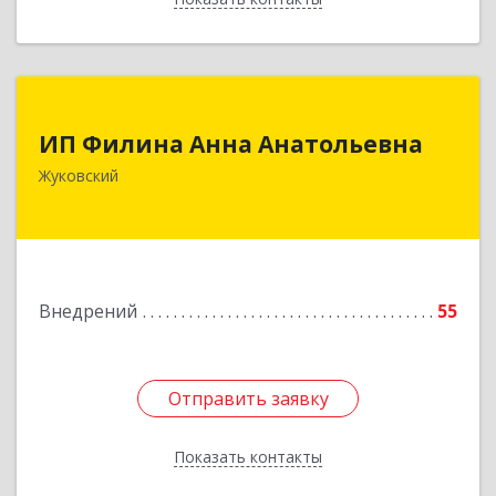
ИП Филина Анна Анатольевна
ИП Филина Анна Анатольевна
140180, Московская обл, Жуковский г,
Жуковский
Баженова ул, дом № 19, кв.20
Подробнее
Внедрений
55
Отправить заявку
Отправить заявку
Показать контакты
Назад