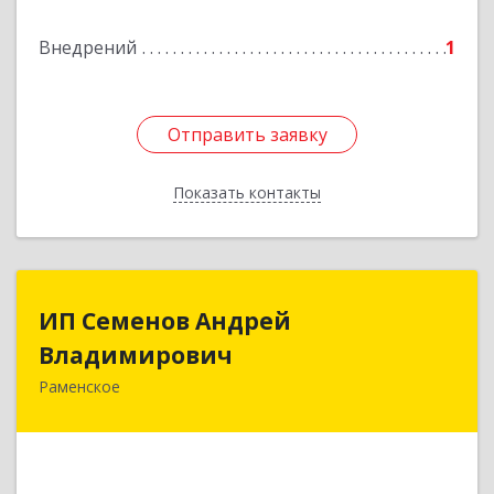
Внедрений
1
Отправить заявку
Отправить заявку
Показать контакты
Назад
ИП Семенов Андрей
ИП Семенов Андрей
Владимирович
Владимирович
Раменское
140100, Московская обл, Раменское г,
Молодежная ул, дом № 9
Подробнее