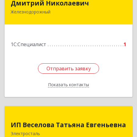
Дмитрий Николаевич
Железнодорожный
143980, Московская обл, Железнодорожный г,
Пролетарская ул, дом № 10, кв.25
Подробнее
1С:Специалист
1
Отправить заявку
Отправить заявку
Показать контакты
Назад
ИП Веселова Татьяна Евгеньевна
ИП Веселова Татьяна Евгеньевна
144000, Московская обл, Электросталь г,
Электросталь