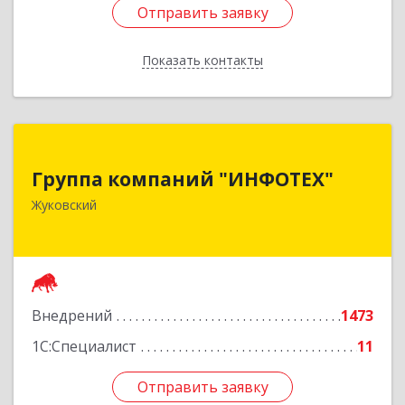
Отправить заявку
Отправить заявку
Показать контакты
Назад
Группа компаний "ИНФОТЕХ"
Группа компаний "ИНФОТЕХ"
140180, Московская обл, Жуковский г, Чкалова
Жуковский
ул, дом № 37
Подробнее
Внедрений
1473
1С:Специалист
11
Отправить заявку
Отправить заявку