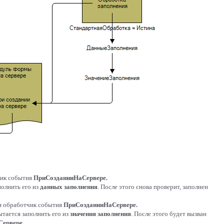
чик события
ПриСозданииНаСервере.
полнить его из
данных заполнения
. После этого снова проверит, заполнен
ан обработчик события
ПриСозданииНаСервере.
ытается заполнить его из
значения заполнения
. После этого будет вызван
Сервере
.