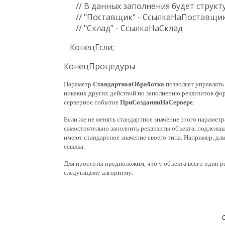
      // В данных заполнения будет стру
      // "Поставщик" - СсылкаНаПоставщик
Параметр
СтандартнаяОбработка
позволяет управлять
никаких других действий по заполнению реквизитов фор
серверное событие
ПриСозданииНаСервере
.
Если же не менять стандартное значение этого параметр
самостоятельно заполнить реквизиты объекта, подлежащ
имеют стандартное значение своего типа. Например, дл
ссылка.
Для простоты предположим, что у объекта всего один р
следующему алгоритму: