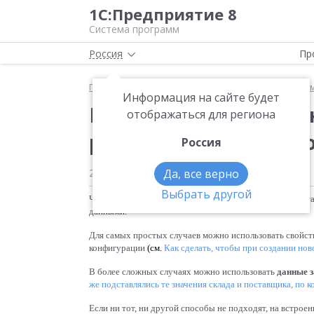
1С:Предприятие 8
Система программ
Россия
Пр
Главная
Для начинающих разработчиков
Прим
Информация на сайте будет
Где описать собстве
отображаться для региона
реквизитов нового д
Россия
25.06.2012
Да, все верно
Выбрать другой
Частая задача - сделать так, чтобы форма нового объек
данными.
Для самых простых случаев можно использовать свойс
конфигурации
(см.
Как сделать, чтобы при создании нов
В более сложных случаях можно использовать
данные 
же подставлялись те значения склада и поставщика, по
Если ни тот, ни другой способы не подходят, на встро