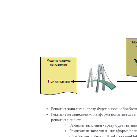
Реквизит
заполнен
- сразу будет вызван обработ
Реквизит
не заполнен
- платформа попытается за
реквизит или нет:
Реквизит
заполнен
- сразу будет вызв
Реквизит
не заполнен
- платформа поп
обработчик события
ПриСозданииНа