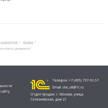
 разработки
Форма
ов нового документа?
Телефон:
+7 (495) 737-92-57
льности
Email:
site_v8@1c.ru
 сайту
Отдел продаж:
г. Москва
,
улица
Селезнёвская, дом 21