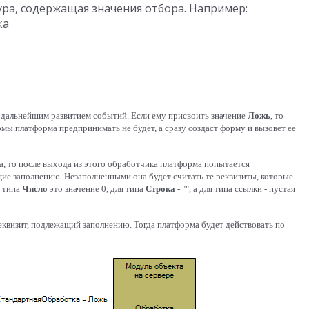
ктура, содержащая значения отбора. Например:

а

 дальнейшим развитием событий. Если ему присвоить значение
Ложь
, то
мы платформа предпринимать не будет, а сразу создаст форму и вызовет ее
а, то после выхода из этого обработчика платформа попытается
ие заполнению. Незаполненными она будет считать те реквизиты, которые
я типа
Число
это значение 0, для типа
Строка
- "", а для типа ссылки - пустая
еквизит, подлежащий заполнению. Тогда платформа будет действовать по