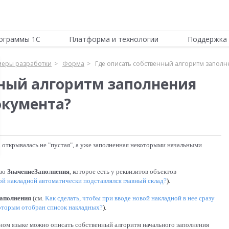
ограммы 1С
Платформа и технологии
Поддержка 
еры разработки
Форма
Где описать собственный алгоритм заполн
нный алгоритм заполнения
окумента?
та открывалась не "пустая", а уже заполненная некоторыми начальными
тво
ЗначениеЗаполнения
, которое есть у реквизитов объектов
ой накладной автоматически подставлялся главный склад?
).
заполнения
(см.
Как сделать, чтобы при вводе новой накладной в нее сразу
 которым отобран список накладных?
).
енном языке можно описать собственный алгоритм начального заполнения