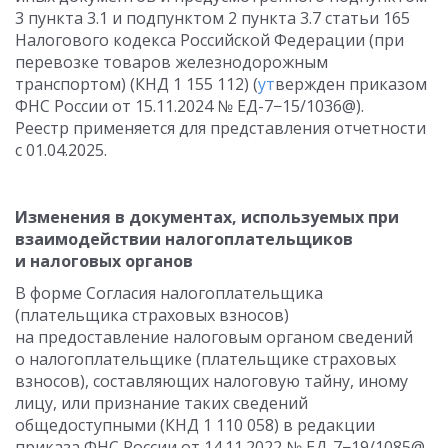
3 пункта 3.1 и подпунктом 2 пункта 3.7 статьи 165
Налогового кодекса Российской Федерации (при
перевозке товаров железнодорожным
транспортом) (КНД 1 155 112) (
ут
вержден приказом
ФНС России
от 15.11.2024
№ ЕД-7−15/1036@).
Реестр применяется для представления отчетности
с 01.04.2025
.
Изменения в документах, используемых при
взаимодействии налогоплательщиков
и налоговых органов
В форме Согласия налогоплательщика
(плательщика страховых взносов)
на предоставление налоговым органом сведений
о налогоплательщике (плательщике страховых
взносов), составляющих налоговую тайну, иному
лицу, или признание таких сведений
общедоступными (КНД 1 110 058) в редакции
приказа ФНС России
от 14.11.2022
№ ЕД-7−19/1085@