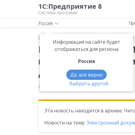
1С:Предприятие 8
Система программ
Россия
Пр
Главная
Новости
Вышла новая версия 1.9.14.2
Информация на сайте будет
Вышла новая версия 1
отображаться для региона
конфигурации «1С:Б
Россия
документов»
Да, все верно
Выбрать другой
22.05.2025
Эта новость находится в архиве. Чи
Новости на тему:
Электронный доку