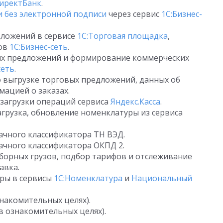
ДиректБанк
.
 без электронной подписи
через сервис
1С:Бизнес-
дложений в сервисе
1С:Торговая площадка
,
ров
1С:Бизнес-сеть
.
их предложений и формирование коммерческих
сеть
.
о выгрузке торговых предложений, данных об
мацией о заказах.
 загрузки операций сервиса
Яндекс.Касса
.
агрузка, обновление номенклатуры из сервиса
ачного классификатора ТН ВЭД.
ачного классификатора ОКПД 2.
борных грузов, подбор тарифов и отслеживание
авка.
ры в сервисы
1С:Номенклатура
и
Национальный
знакомительных целях).
в ознакомительных целях).