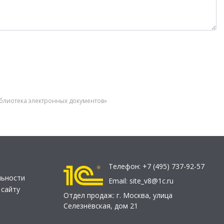
иблиотека электронных документов»
Телефон:
+7 (495) 737-92-57
льности
Email:
site_v8@1c.ru
 сайту
Отдел продаж:
г. Москва
,
улица
Селезнёвская, дом 21