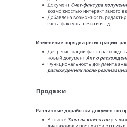
Документ
Счет-фактура получен
возможностью интерактивного вво
Добавлена возможность редактиро
счета-фактуры, печати и т.д.
Изменение порядка регистрации ра
Для регистрации факта расхожден
новый документ
Акт о расхожден
Функциональность документа анал
расхождениях после реализаци
Продажи
Различные доработки документов п
В списке
Заказы клиентов
реализ
диапазонов у процентов отгрузки, 