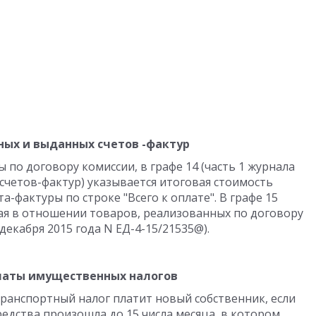
ных и выданных счетов -фактур
 по договору комиссии, в графе 14 (часть 1 журнала
счетов-фактур) указывается итоговая стоимость
а-фактуры по строке "Всего к оплате". В графе 15
ая в отношении товаров, реализованных по договору
декабря 2015 года N ЕД-4-15/21535@).
латы имущественных налогов
 транспортный налог платит новый собственник, если
едства произошла до 15 числа месяца, в котором