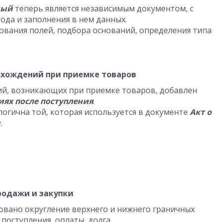
ный
теперь является независимым документом, с
да и заполнения в нем данных.
вания полей, подбора оснований, определения типа
схождений при приемке товаров
ий, возникающих при приемке товаров, добавлен
иях после поступления
.
огична той, которая используется в документе
Акт о
и
.
родажи и закупки
овано округление верхнего и нижнего граничных
поступления, оплаты, долга.