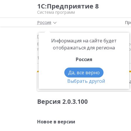
1С:Предприятие 8
Система программ
Россия
Пр
Главная
Новости
Информация на сайте будет
Версия 2.0.3.100 Новое в версии Финансовый учет 
отображаться для региона
товаров» Добавлены правила распределения: Проп
10.03.2016
Россия
Да, все верно
Выбрать другой
Эта новость находится в архиве. Чи
Версия 2.0.3.100
Новое в версии