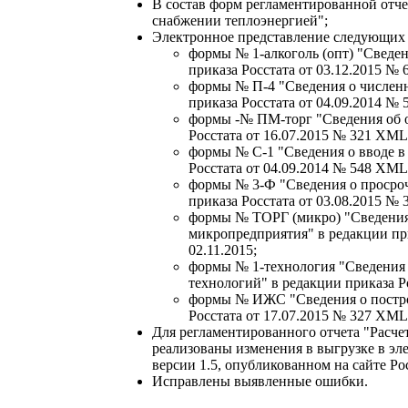
В состав форм регламентированной отч
снабжении теплоэнергией";
Электронное представление следующих 
формы № 1-алкоголь (опт) "Сведе
приказа Росстата от 03.12.2015 №
формы № П-4 "Сведения о численн
приказа Росстата от 04.09.2014 №
формы -№ ПМ-торг "Сведения об о
Росстата от 16.07.2015 № 321 XML
формы № С-1 "Сведения о вводе в
Росстата от 04.09.2014 № 548 XML
формы № 3-Ф "Сведения о просроч
приказа Росстата от 03.08.2015 №
формы № ТОРГ (микро) "Сведения 
микропредприятия" в редакции пр
02.11.2015;
формы № 1-технология "Сведения 
технологий" в редакции приказа Р
формы № ИЖС "Сведения о постро
Росстата от 17.07.2015 № 327 XML
Для регламентированного отчета "Расче
реализованы изменения в выгрузке в эл
версии 1.5, опубликованном на сайте Ро
Исправлены выявленные ошибки.