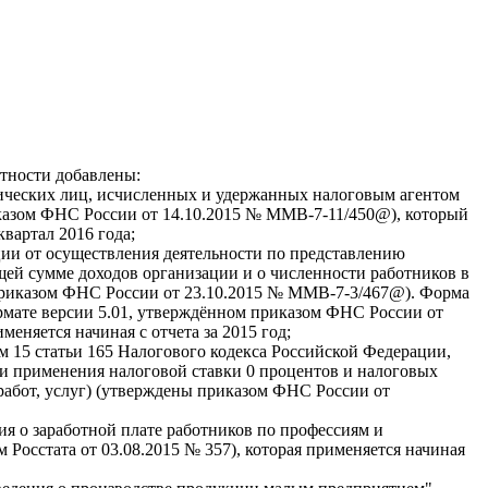
тности добавлены:
зических лиц, исчисленных и удержанных налоговым агентом
казом ФНС России от 14.10.2015 № ММВ-7-11/450@), который
квартал 2016 года;
ции от осуществления деятельности по представлению
щей сумме доходов организации и о численности работников в
приказом ФНС России от 23.10.2015 № ММВ-7-3/467@). Форма
рмате версии 5.01, утверждённом приказом ФНС России от
еняется начиная с отчета за 2015 год;
 15 статьи 165 Налогового кодекса Российской Федерации,
и применения налоговой ставки 0 процентов и налоговых
работ, услуг) (утверждены приказом ФНС России от
я о заработной плате работников по профессиям и
 Росстата от 03.08.2015 № 357), которая применяется начиная