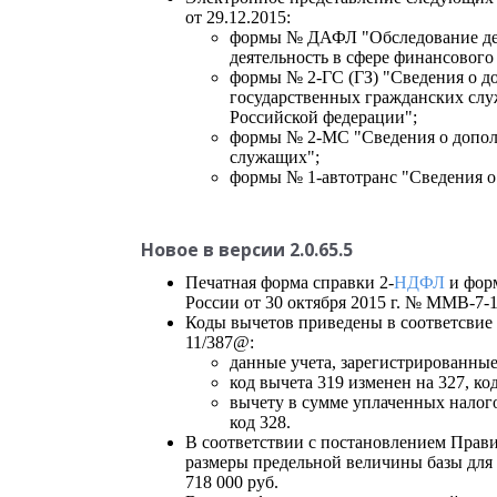
от 29.12.2015:
формы № ДАФЛ "Обследование дел
деятельность в сфере финансового
формы № 2-ГС (ГЗ) "Сведения о 
государственных гражданских слу
Российской федерации";
формы № 2-МС "Сведения о допо
служащих";
формы № 1-автотранс "Сведения о
Новое в версии 2.0.65.5
Печатная форма справки 2-
НДФЛ
и форм
России от 30 октября 2015 г. № ММВ-7-
Коды вычетов приведены в соответсвие
11/387@:
данные учета, зарегистрированные 
код вычета 319 изменен на 327, код
вычету в сумме уплаченных налог
код 328.
В соответствии с постановлением Прави
размеры предельной величины базы для 
718 000 руб.