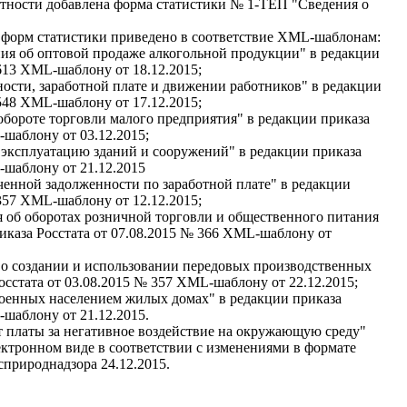
етности добавлена форма статистики № 1-ТЕП "Сведения о
форм статистики приведено в соответствие XML-шаблонам:
ния об оптовой продаже алкогольной продукции" в редакции
 613 XML-шаблону от 18.12.2015;
ости, заработной плате и движении работников" в редакции
 548 XML-шаблону от 17.12.2015;
бороте торговли малого предприятия" в редакции приказа
-шаблону от 03.12.2015;
 эксплуатацию зданий и сооружений" в редакции приказа
-шаблону от 21.12.2015
енной задолженности по заработной плате" в редакции
 357 XML-шаблону от 12.12.2015;
об оборотах розничной торговли и общественного питания
иказа Росстата от 07.08.2015 № 366 XML-шаблону от
о создании и использовании передовых производственных
осстата от 03.08.2015 № 357 XML-шаблону от 22.12.2015;
енных населением жилых домах" в редакции приказа
-шаблону от 21.12.2015.
т платы за негативное воздействие на окружающую среду"
ектронном виде в соответствии с изменениями в формате
сприроднадзора 24.12.2015.