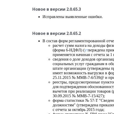
Новое в версии 2.0.65.3
Исправлены выявленные ошибки.
Новое в версии 2.0.65.2
В состав форм регламентированной отче
расчет сумм налога на доходы фи
(форма 6-НДФЛ) (
ут
верждена при
применяется начиная с отчета за 1 
сведения о доле доходов организа
социальных услуг гражданам в об
штате организации (утверждены 
имеет возможность выгрузки в фо
25.11.2015 № ММВ-7-6/539@ и прим
реестры, предусмотренные пунктом
для подтверждения обоснованност
вычетов при реализации товаров (
30.09.2015 № MMB-7-15/427);
форма статистики № 57-Т "Сведени
должностям" (утверждена приказом
с отчета за октябрь 2015 года;