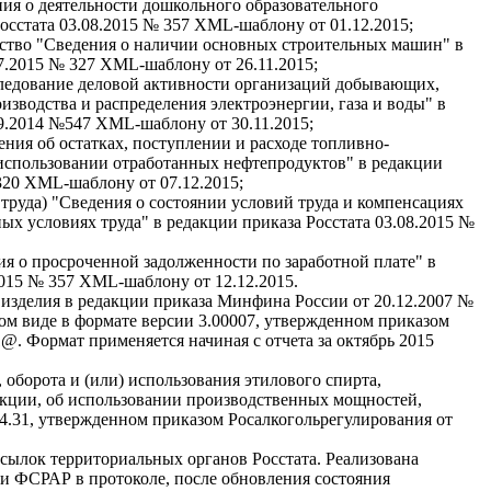
ия о деятельности дошкольного образовательного
осстата 03.08.2015 № 357 XML-шаблону от 01.12.2015;
ство "Сведения о наличии основных строительных машин" в
07.2015 № 327 XML-шаблону от 26.11.2015;
едование деловой активности организаций добывающих,
зводства и распределения электроэнергии, газа и воды" в
09.2014 №547 XML-шаблону от 30.11.2015;
ния об остатках, поступлении и расходе топливно-
 использовании отработанных нефтепродуктов" в редакции
 320 XML-шаблону от 07.12.2015;
труда) "Сведения о состоянии условий труда и компенсациях
ных условиях труда" в редакции приказа Росстата 03.08.2015 №
я о просроченной задолженности по заработной плате" в
2015 № 357 XML-шаблону от 12.12.2015.
 изделия в редакции приказа Минфина России от 20.12.2007 №
ном виде в формате версии 3.00007, утвержденном приказом
@. Формат применяется начиная с отчета за октябрь 2015
 оборота и (или) использования этилового спирта,
кции, об использовании производственных мощностей,
 4.31, утвержденном приказом Росалкогольрегулирования от
сылок территориальных органов Росстата. Реализована
ки ФСРАР в протоколе, после обновления состояния