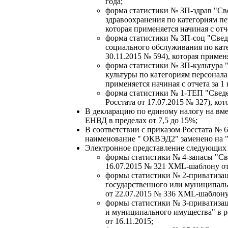
года;
форма статистики № ЗП-здрав "Све
здравоохранения по категориям пе
которая применяется начиная с отче
форма статистики № 3П-соц "Свед
социального обслуживания по кате
30.11.2015 № 594), которая применя
форма статистики № ЗП-культура "
культуры по категориям персонала"
применяется начиная с отчета за 1 
форма статистики № 1-ТЕП "Сведе
Росстата от 17.07.2015 № 327), кот
В декларацию по единому налогу на вме
ЕНВД в пределах от 7,5 до 15%;
В соответствии с приказом Росстата № 6
наименование " ОКВЭД2" заменено на
Электронное представление следующих 
формы статистики № 4-запасы "Све
16.07.2015 № 321 XML-шаблону от 
формы статистики № 2-приватизац
государственного или муниципаль
от 22.07.2015 № 336 XML-шаблону 
формы статистики № 3-приватизац
и муниципального имущества" в р
от 16.11.2015;