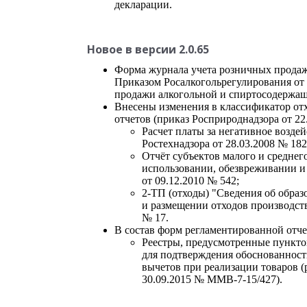
декларации.
Новое в версии 2.0.65
Форма журнала учета розничных продаж
Приказом Росалкогольрегулирования от 
продажи алкогольной и спиртосодержащ
Внесены изменения в классификатор от
отчетов (приказ Росприроднадзора от 22
Расчет платы за негативное возде
Ростехнадзора от 28.03.2008 № 182
Отчёт субъектов малого и средне
использовании, обезвреживании и
от 09.12.2010 № 542;
2-ТП (отходы) "Сведения об обра
и размещении отходов производств
№ 17.
В состав форм регламентированной отче
Реестры, предусмотренные пункто
для подтверждения обоснованност
вычетов при реализации товаров (
30.09.2015 № MMB-7-15/427).