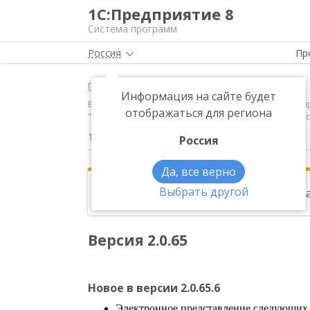
1С:Предприятие 8
Система программ
Россия
Пр
Главная
Новости
Информация на сайте будет
Версия 2.0.65 Новое в версии 2.0.65.6 Электронное
отображаться для региона
"Обследование деловой активности организации, о
13.01.2016
Россия
Да, все верно
Выбрать другой
Эта новость находится в архиве. Чи
Версия 2.0.65
Новое в версии 2.0.65.6
Электронное представление следующих