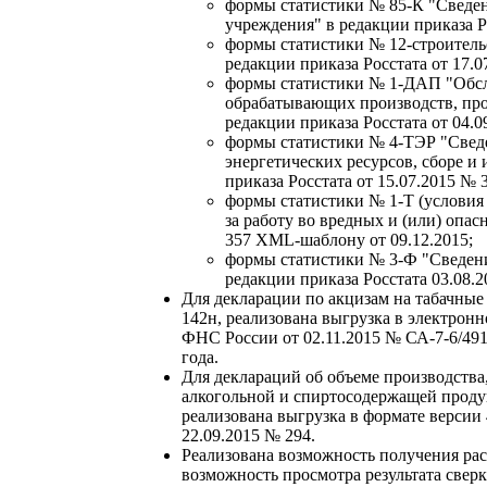
формы статистики № 85-К "Сведен
учреждения" в редакции приказа Р
формы статистики № 12-строитель
редакции приказа Росстата от 17.
формы статистики № 1-ДАП "Обсл
обрабатывающих производств, прои
редакции приказа Росстата от 04.
формы статистики № 4-ТЭР "Сведе
энергетических ресурсов, сборе и
приказа Росстата от 15.07.2015 №
формы статистики № 1-Т (условия 
за работу во вредных и (или) опас
357 XML-шаблону от 09.12.2015;
формы статистики № 3-Ф "Сведени
редакции приказа Росстата 03.08.
Для декларации по акцизам на табачные
142н, реализована выгрузка в электрон
ФНС России от 02.11.2015 № СА-7-6/491
года.
Для деклараций об объеме производства,
алкогольной и спиртосодержащей проду
реализована выгрузка в формате версии
22.09.2015 № 294.
Реализована возможность получения рас
возможность просмотра результата свер