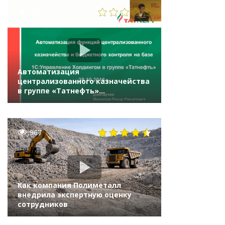
2519
Автоматизация
централизованного казначейства
в группе «Татнефть»
на «1С:Управление холдингом 8»
967
Как компания Полиметалл
внедрила экспертную оценку
сотрудников