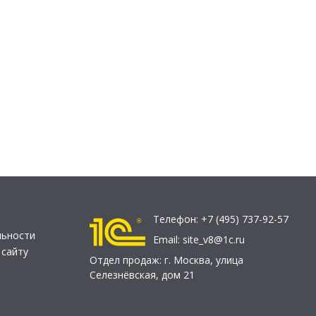
Телефон:
+7 (495) 737-92-57
льности
Email:
site_v8@1c.ru
 сайту
Отдел продаж:
г. Москва
,
улица
Селезнёвская, дом 21