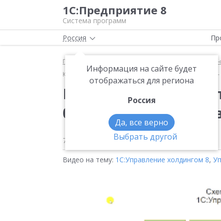
1С:Предприятие 8
Система программ
Россия
Пр
Главная
Методические материалы
1С:Управлен
Информация на сайте будет
Корпоративные закупки. Короткие мастер-классы: 0
отображаться для региона
Корпоративные закуп
Россия
0 - Сквозное планиро
Да, все верно
Выбрать другой
7 апреля 2023
993
Видео на тему:
1С:Управление холдингом 8
,
Уп