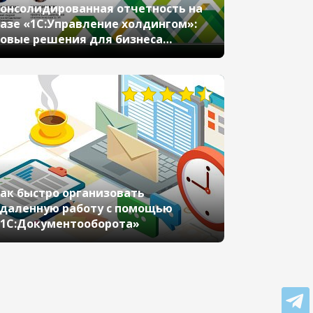
онсолидированная отчетность на
азе «1С:Управление холдингом»:
овые решения для бизнеса
Бизнес-форум 1С:ERP онлайн 18
оября 2020 г., Жученко Оксана, АО
Зарубежнефть», Кокотова Вера,
9570
КРОК»)
ак быстро организовать
даленную работу с помощью
1С:Документооборота»