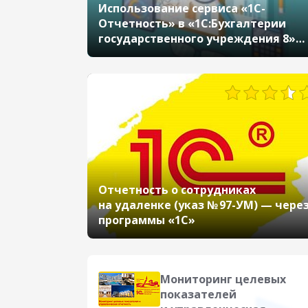
Использование сервиса «1С-
Отчетность» в «1С:Бухгалтерии
государственного учреждения 8»
(ред.2)
17463
Отчетность о сотрудниках
на удаленке (указ № 97-УМ) — чере
программы «1С»
Мониторинг целевых
показателей