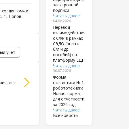
электронной
подписи
 холдингом» и
Читать далее
5 г., Попов
04.08.2026
Перевод
взаимодействия
с СФР в рамках
СЭДО (оплата
б/л и др.
ый учет
пособий) на
платформу ЕЦП
Читать далее
30.07.2026
Форма
приятием
1С:Комплексная автоматизация
1С:Уп
статистики № 1-
робототехника.
Новая форма
для отчетности
за 2026 год
Читать далее
Все новости