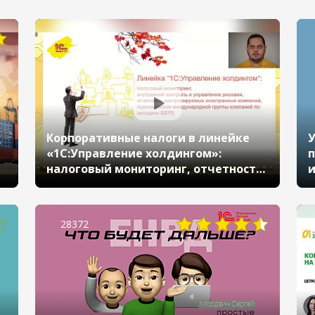
Корпоративные налоги в линейке
У
«1С:Управление холдингом»:
п
налоговый мониторинг, отчетность
и
контролируемых иностранных
компаний, внутренний контроль и
управление рисками, оценка рисков
28372
международной группы компаний
по методике BEPS (Бизнес-форум
1С:ERP онл