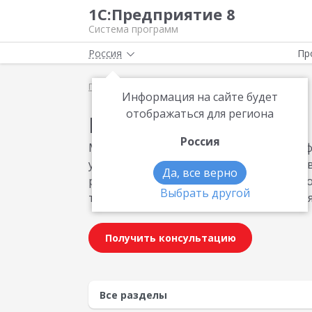
1С:Предприятие 8
Система программ
Россия
Пр
Главная
Методические материалы
Отчетность
Информация на сайте будет
отображаться для региона
Материалы по теме
Россия
Материалы по отчетности посвящены 
управленческой отчетности с использо
Да, все верно
регламентированной отчетности, конс
Выбрать другой
требований законодательства, включая
Получить консультацию