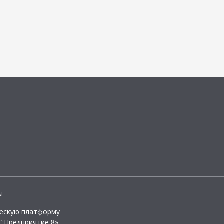
ы
ческую платформу
:Предприятие 8»,