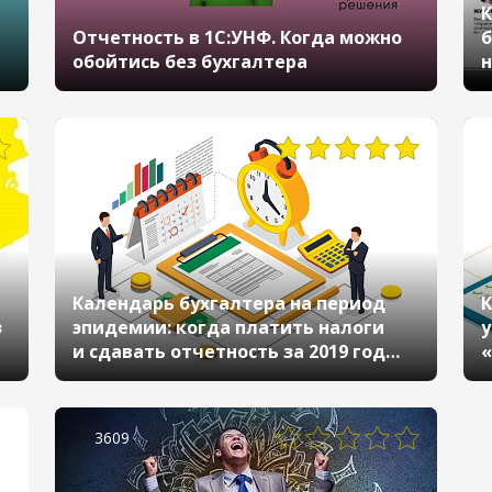
К
Отчетность в 1С:УНФ. Когда можно
б
обойтись без бухгалтера
н
(
н
«
«
Календарь бухгалтера на период
К
з
эпидемии: когда платить налоги
у
и сдавать отчетность за 2019 год
«
и I квартал 2020 года
3609