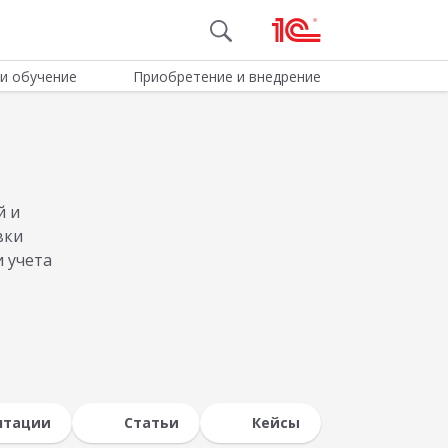
и обучение
Приобретение и внедрение
й и
вки
 учета
нтации
Статьи
Кейсы