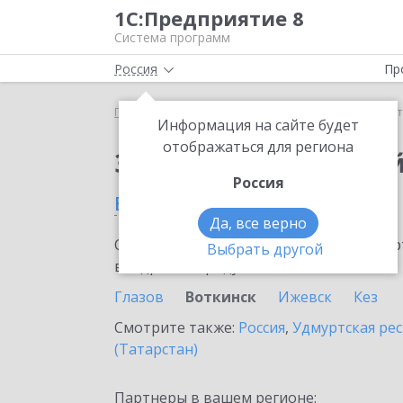
1С:Предприятие 8
Система программ
Россия
Пр
Главная
Тарифы ИТС
Старт Ритейл
Старт Рит
Информация на сайте будет
отображаться для региона
Заказать Старт Рите
Россия
в Воткинске
Да, все верно
Ознакомьтесь с информационными карт
Выбрать другой
внедрение продукта.
Глазов
Воткинск
Ижевск
Кез
Смотрите также:
Россия
,
Удмуртская ре
(Татарстан)
Партнеры в вашем регионе: