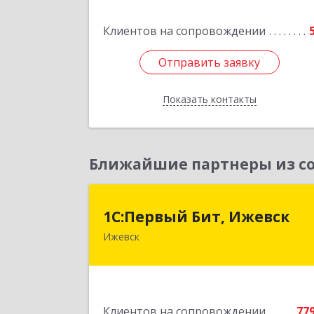
Клиентов на сопровождении
Отправить заявку
Отправить заявку
Показать контакты
Назад
Ближайшие партнеры из со
1С:Первый Бит, Ижевс
1С:Первый Бит, Ижевск
Ижевск
426008, Удмуртская Респ, Ижевск г
Коммунаров ул, дом № 23
Подробне
Клиентов на сопровождении
77