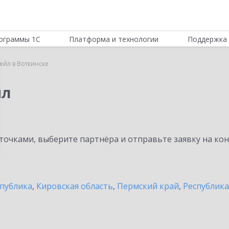
ограммы 1С
Платформа и технологии
Поддержка 
ейл в Воткинске
йл
очками, выберите партнёра и отправьте заявку на ко
спублика
,
Кировская область
,
Пермский край
,
Республик