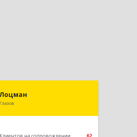
Лоцман
Лоцман
Глазов
427620, Удмуртская Респ, Глазов г,
Сибирская ул, дом № 20
Подробнее
Клиентов на сопровождении
62