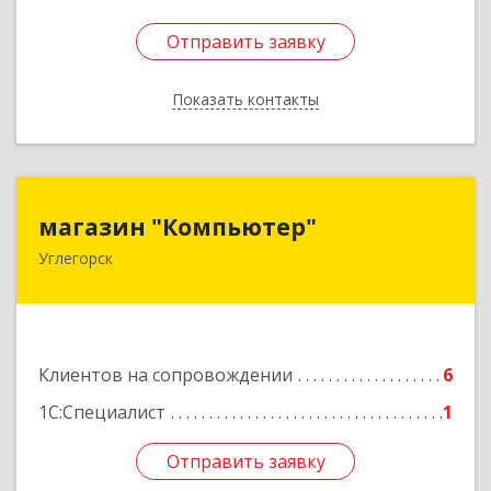
Отправить заявку
Отправить заявку
Показать контакты
Назад
магазин "Компьютер"
магазин "Компьютер"
Углегорск
694920, Сахалинская обл, Углегорский р-н,
Углегорск г, Победы ул, дом № 169, оф.4
Подробнее
Клиентов на сопровождении
6
1С:Специалист
1
Отправить заявку
Отправить заявку