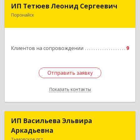
ИП Тетюев Леонид Сергеевич
ИП Тетюев Леонид Сергеевич
Поронайск
694242, Сахалинская обл, Поронайск г, Фрунзе
ул, дом № 14, кв.51
Подробнее
Клиентов на сопровождении
9
Отправить заявку
Отправить заявку
Показать контакты
Назад
ИП Васильева Эльвира
ИП Васильева Эльвира
Аркадьевна
Аркадьевна
Тымовское пгт.