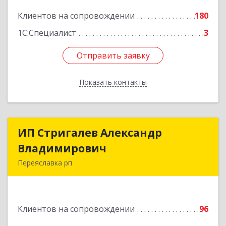
Подробнее
Клиентов на сопровождении
180
1С:Специалист
3
Отправить заявку
Отправить заявку
Показать контакты
Назад
ИП Стригалев Александр
ИП Стригалев Александр
Владимирович
Владимирович
Переяславка рп
682910, Хабаровский край, Имени Лазо р-н,
Переяславка рп, Ленина ул, дом № 30, оф.1
Клиентов на сопровождении
96
Подробнее