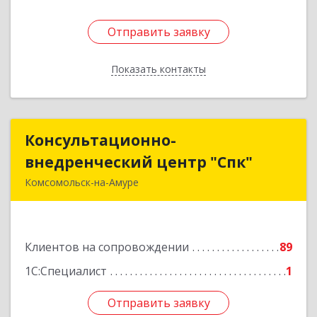
Отправить заявку
Отправить заявку
Показать контакты
Назад
Консультационно-
Консультационно-
внедренческий центр "Спк"
внедренческий центр "Спк"
Комсомольск-на-Амуре
681013, Хабаровский край, Комсомольск-на-
Амуре г, Димитрова, дом № 5, кв.302
Клиентов на сопровождении
89
Подробнее
1С:Специалист
1
Отправить заявку
Отправить заявку