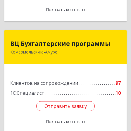
Показать контакты
Назад
ВЦ Бухгалтерские программы
ВЦ Бухгалтерские программы
Комсомольск-на-Амуре
681000, Хабаровский край, Комсомольск-на-
Амуре г, Сидоренко ул, дом № 1А
Подробнее
Клиентов на сопровождении
97
1С:Специалист
10
Отправить заявку
Отправить заявку
Показать контакты
Назад