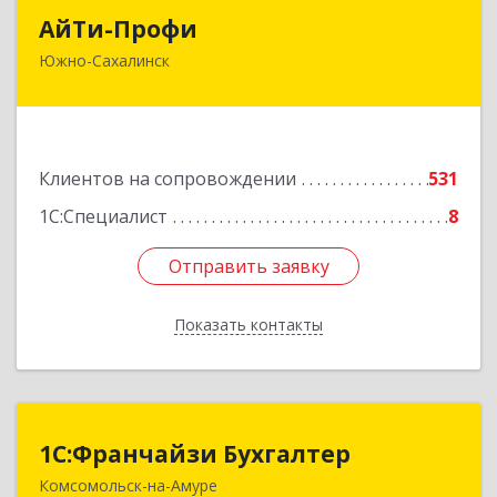
АйТи-Профи
АйТи-Профи
Южно-Сахалинск
693023, Сахалинская обл, город Южно-
Сахалинск г.о., Южно-Сахалинск г, Емельянова
А.О. ул, дом № 4
Подробнее
Клиентов на сопровождении
531
1С:Специалист
8
Отправить заявку
Отправить заявку
Показать контакты
Назад
1С:Франчайзи Бухгалтер
1С:Франчайзи Бухгалтер
Комсомольск-на-Амуре
681000, Хабаровский край, Комсомольск-на-