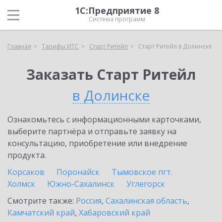
1С:Предприятие 8
Система программ
Главная
Тарифы ИТС
Старт Ритейл
Старт Ритейл в Долинске
Заказать Старт Ритейл
в Долинске
Ознакомьтесь с информационными карточками,
выберите партнёра и отправьте заявку на
консультацию, приобретение или внедрение
продукта.
Корсаков
Поронайск
Тымовское пгт.
Холмск
Южно-Сахалинск
Углегорск
Смотрите также:
Россия
,
Сахалинская область
,
Камчатский край
,
Хабаровский край