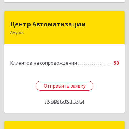
Центр Автоматизации
Центр Автоматизации
Амурск
682640, Хабаровский край, Амурск г, Мира пр-
кт, дом № 55, оф.2
Подробнее
Клиентов на сопровождении
50
Отправить заявку
Отправить заявку
Показать контакты
Назад