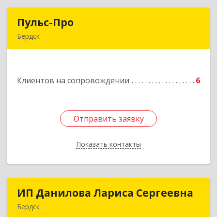
Пульс-Про
Пульс-Про
Бердск
633010, Новосибирская обл, Бердск, Ленина,
дом № 89/8, оф.509
Клиентов на сопровождении
6
Подробнее
Отправить заявку
Отправить заявку
Показать контакты
Назад
ИП Данилова Лариса Сергеевна
ИП Данилова Лариса Сергеевна
Бердск
633004, Новосибирская обл, Бердск г, Озерная