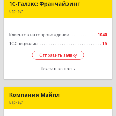
1С-Галэкс: Франчайзинг
1С-Галэкс: Франчайзинг
Барнаул
656015, Алтайский край, Барнаул г, Деповская
ул, дом № 7, каб.А-105
Клиентов на сопровождении
1040
Подробнее
1С:Специалист
15
Отправить заявку
Отправить заявку
Показать контакты
Назад
Компания Мэйпл
Компания Мэйпл
Барнаул
656038, Алтайский край, Барнаул г,
Комсомольский пр-кт, дом № 112