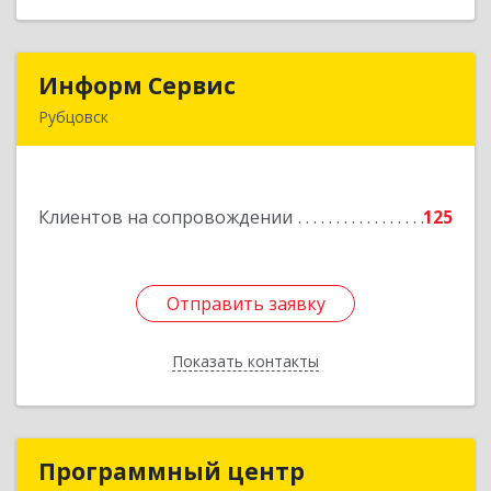
Информ Сервис
Информ Сервис
Рубцовск
658204, Алтайский край, Рубцовск г, Алтайская
ул, дом № 7
Клиентов на сопровождении
125
Подробнее
Отправить заявку
Отправить заявку
Показать контакты
Назад
Программный центр
Программный центр