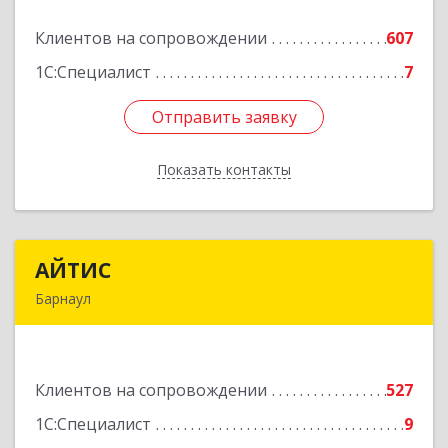
Клиентов на сопровождении
607
Подробнее
1С:Специалист
7
Отправить заявку
Отправить заявку
Показать контакты
Назад
АЙТИС
АЙТИС
Барнаул
656067, Алтайский край, Барнаул г, Взлетная ул,
дом № 65
Клиентов на сопровождении
527
Подробнее
1С:Специалист
9