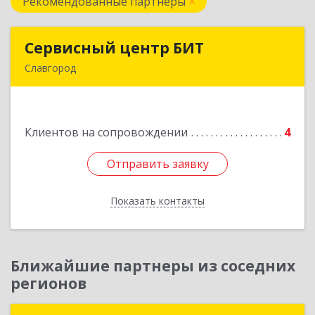
Рекомендованные партнеры
Сервисный центр БИТ
Сервисный центр БИТ
Славгород
658780, Алтайский край, Хабарский р-н, Хабары
с, Октябрьская ул, дом № 20
Клиентов на сопровождении
4
Подробнее
Отправить заявку
Отправить заявку
Показать контакты
Назад
Ближайшие партнеры из соседних
регионов