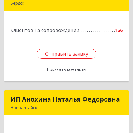
Бердск
633004, Новосибирская обл, Бердск г,
Химзаводская ул, дом № 9/4
Клиентов на сопровождении
166
Подробнее
Отправить заявку
Отправить заявку
Показать контакты
Назад
ИП Анохина Наталья Федоровна
ИП Анохина Наталья Федоровна
Новоалтайск
658041, Алтайский край, Новоалтайск г,
Белоярская ул, дом № 132