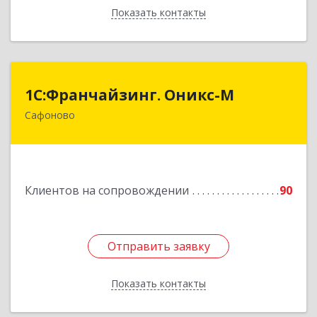
Показать контакты
Назад
1С:Франчайзинг. Оникс-М
1С:Франчайзинг. Оникс-М
Сафоново
215500, Смоленская обл, Сафоновский р-н,
Сафоново г, Революционная ул, дом № 9а
Подробнее
Клиентов на сопровождении
90
Отправить заявку
Отправить заявку
Показать контакты
Назад