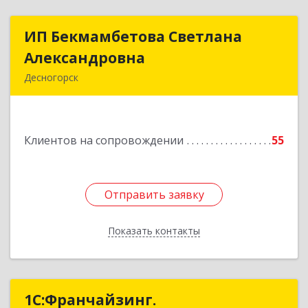
ИП Бекмамбетова Светлана
ИП Бекмамбетова Светлана
Александровна
Александровна
Десногорск
216400, Смоленская обл, Десногорск г, 4-й мкр,
дом № 7, кв.11
Клиентов на сопровождении
55
Подробнее
Отправить заявку
Отправить заявку
Показать контакты
Назад
1С:Франчайзинг.
1С:Франчайзинг.