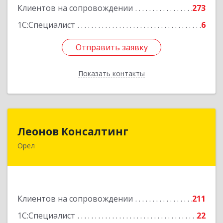
Клиентов на сопровождении
273
1С:Специалист
6
Отправить заявку
Отправить заявку
Показать контакты
Назад
Леонов Консалтинг
Леонов Консалтинг
Орел
302030, Орловская обл, Орловский р-н, Орел г,
Московская, дом № 17, пом.7
Подробнее
Клиентов на сопровождении
211
1С:Специалист
22