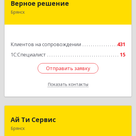
Верное решение
Брянск
241035, Брянская обл, Брянск г, Ульянова ул,
дом № 4, оф.307
Подробнее
Клиентов на сопровождении
431
1С:Специалист
15
Отправить заявку
Отправить заявку
Показать контакты
Назад
Ай Ти Сервис
Ай Ти Сервис
Брянск
241035, Брянская обл, Брянск г, Брянской