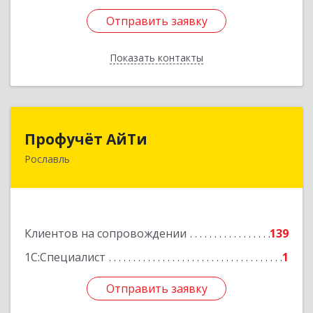
Отправить заявку
Отправить заявку
Показать контакты
Назад
Профучёт АйТи
Профучёт АйТи
Рославль
216500, Смоленская обл, Рославльский р-н,
Рославль г, Урицкого ул, дом № 13, кв.4
Подробнее
Клиентов на сопровождении
139
1С:Специалист
1
Отправить заявку
Отправить заявку