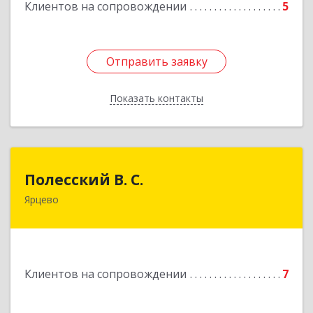
Клиентов на сопровождении
5
Отправить заявку
Отправить заявку
Показать контакты
Назад
Полесский В. С.
Полесский В. С.
Ярцево
215800,Смоленская обл. г. Ярцево,
ул.Краснофлотская д.30
Подробнее
Клиентов на сопровождении
7