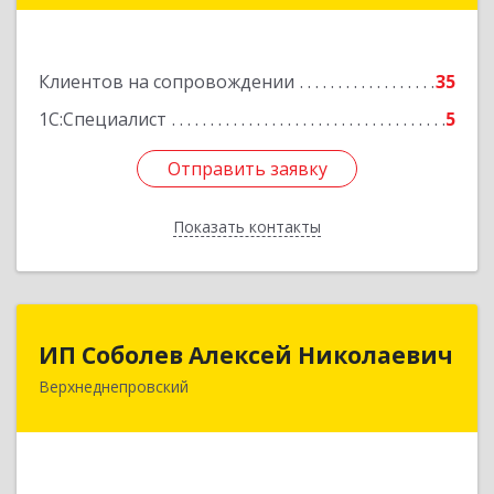
пом.22
Подробнее
Клиентов на сопровождении
35
1С:Специалист
5
Отправить заявку
Отправить заявку
Показать контакты
Назад
ИП Соболев Алексей Николаевич
ИП Соболев Алексей Николаевич
Верхнеднепровский
Подробнее