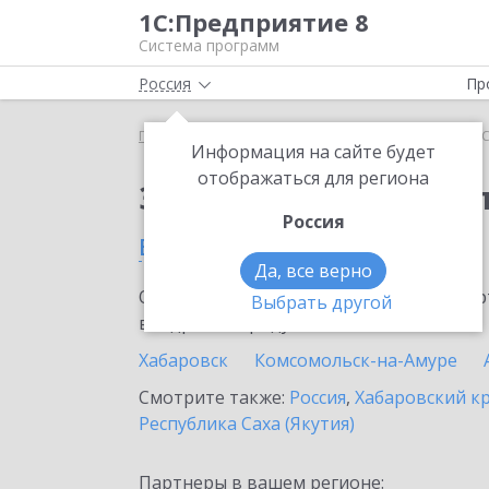
1С:Предприятие 8
Система программ
Россия
Пр
Главная
Тарифы ИТС
ИТС Бюджет ПРОФ
ИТС
Информация на сайте будет
отображаться для региона
Заказать ИТС Бюдже
Россия
в Советской Гавани
Да, все верно
Ознакомьтесь с информационными карт
Выбрать другой
внедрение продукта.
Хабаровск
Комсомольск-на-Амуре
Смотрите также:
Россия
,
Хабаровский к
Республика Саха (Якутия)
Партнеры в вашем регионе: