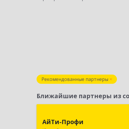
Рекомендованные партнеры
Ближайшие партнеры из со
АйТи-Проф
АйТи-Профи
693023, Сахалинская обл, горо