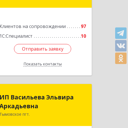
Комсомольск-на-Амуре г, Сидоренко
ул, дом № 1А
Подробнее
Клиентов на сопровождении
97
1С:Специалист
10
Отправить заявку
Отправить заявку
Показать контакты
Назад
ИП Васильева Эльвира
ИП Васильева Эльвира
Аркадьевна
Аркадьевна
Тымовское пгт.
694400, Сахалинская обл, Тымовский
р-н, Тымовское пгт, Красноармейская