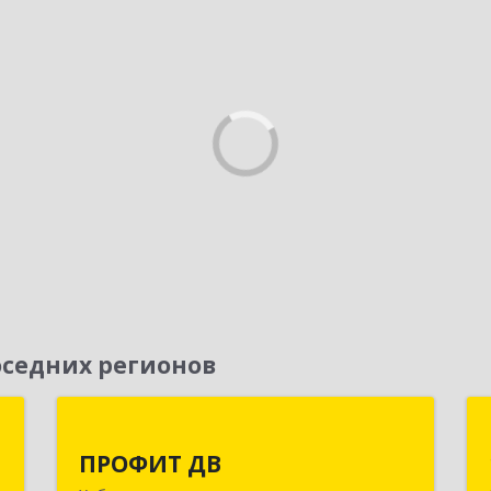
седних регионов
и
ПРОФИТ ДВ
ПРОФИТ ДВ
д
680000, Хабаровский край, Хабаровск