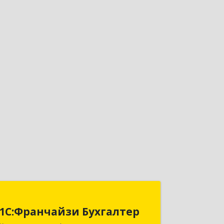
1С:Франчайзи Бухгалтер
1С:Франчайзи Бухгалтер
681000, Хабаровский край,