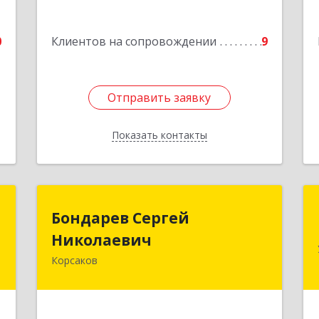
Подробнее
0
Клиентов на сопровождении
9
Отправить заявку
Отправить заявку
Показать контакты
Назад
н
Бондарев Сергей
Бондарев Сергей
ч
Николаевич
Николаевич
Корсаков
-
Подробнее
,
2