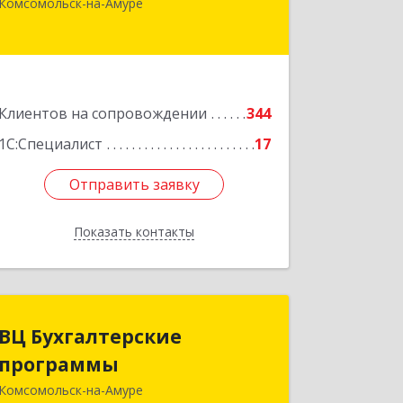
Комсомольск-на-Амуре
Комсомольск-на-Амуре г,
Красногвардейская ул, дом № 14,
оф.202
Подробнее
Клиентов на сопровождении
344
1С:Специалист
17
Отправить заявку
Отправить заявку
Показать контакты
Назад
ВЦ Бухгалтерские
ВЦ Бухгалтерские
программы
программы
Комсомольск-на-Амуре
681000, Хабаровский край,