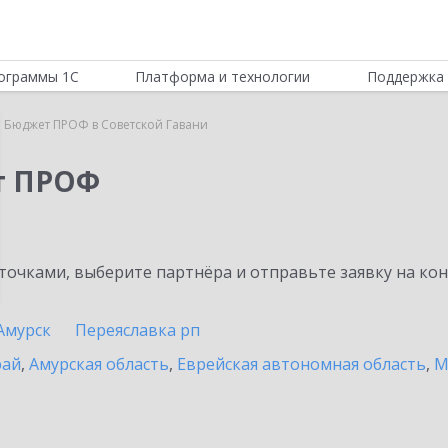
ограммы 1С
Платформа и технологии
Поддержка 
 Бюджет ПРОФ в Советской Гавани
т ПРОФ
очками, выберите партнёра и отправьте заявку на ко
Амурск
Переяславка рп
рай
,
Амурская область
,
Еврейская автономная область
,
М