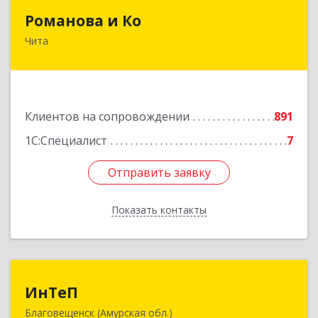
Романова и Ко
Романова и Ко
Чита
672000, Забайкальский край, Чита г, Анохина
ул, дом № 91, оф.703, а/я 1062
Подробнее
Клиентов на сопровождении
891
1С:Специалист
7
Отправить заявку
Отправить заявку
Показать контакты
Назад
ИнТеП
ИнТеП
Благовещенск (Амурская обл.)
675000, Амурская обл, Благовещенск г,