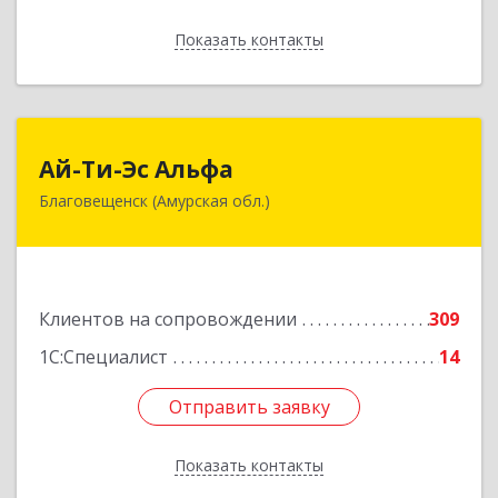
Показать контакты
Назад
Ай-Ти-Эс Альфа
Ай-Ти-Эс Альфа
Благовещенск (Амурская обл.)
675000, Амурская обл, Благовещенск г, Зейская
ул, дом № 134, оф.515
Подробнее
Клиентов на сопровождении
309
1С:Специалист
14
Отправить заявку
Отправить заявку
Показать контакты
Назад