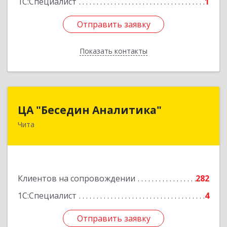
1С:Специалист
1
Отправить заявку
Отправить заявку
Показать контакты
Назад
ЦА "Беседин Аналитика"
ЦА "Беседин Аналитика"
Чита
672039, Забайкальский край, Чита г,
Красноярская ул, дом № 24, корпус а, оф.401
Подробнее
Клиентов на сопровождении
282
1С:Специалист
4
Отправить заявку
Отправить заявку