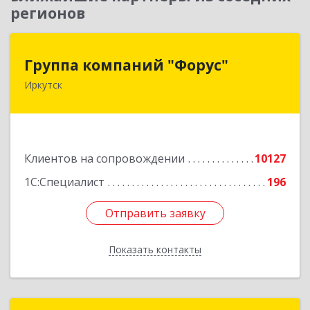
регионов
Группа компаний "Форус"
Группа компаний "Форус"
Иркутск
664007, Иркутская обл, Иркутск г, Ямская ул,
дом № 1, корпус 1, оф.1
Подробнее
Клиентов на сопровождении
10127
1С:Специалист
196
Отправить заявку
Отправить заявку
Показать контакты
Назад