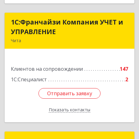
1С:Франчайзи Компания УЧЕТ и
1С:Франчайзи Компания УЧЕТ и
УПРАВЛЕНИЕ
УПРАВЛЕНИЕ
Чита
672038, Забайкальский край, Чита г, Нагорная
ул, дом № 81а, пом.1
Клиентов на сопровождении
147
Подробнее
1С:Специалист
2
Отправить заявку
Отправить заявку
Показать контакты
Назад