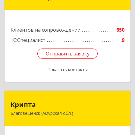
Горького ул, дом № 172/1
Подробнее
Клиентов на сопровождении
650
1С:Специалист
9
Отправить заявку
Отправить заявку
Показать контакты
Назад
Крипта
Крипта
Благовещенск (Амурская обл.)
675000, Амурская обл, Благовещенск г,
Амурская ул, дом № 236, оф.7-8