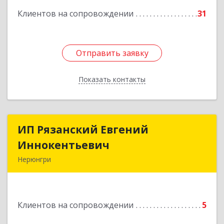
Клиентов на сопровождении
31
Отправить заявку
Отправить заявку
Показать контакты
Назад
ИП Рязанский Евгений
ИП Рязанский Евгений
Иннокентьевич
Иннокентьевич
Нерюнгри
678967, Саха /Якутия/ Респ, Нерюнгри г,
Дружбы Народов пр-кт, дом № 14
Клиентов на сопровождении
5
Подробнее