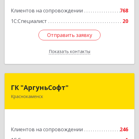
Подробнее
Клиентов на сопровождении
768
1С:Специалист
20
Отправить заявку
Отправить заявку
Показать контакты
Назад
ГК "АргуньСофт"
ГК "АргуньСофт"
Краснокаменск
674673, Забайкальский край, Краснокаменский
р-н, Краснокаменск г, Строителей пр-кт,
"Бизнес-центр",3-й этаж
Подробнее
Клиентов на сопровождении
246